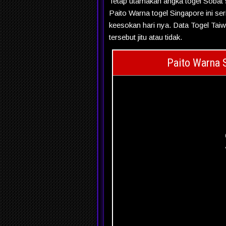
Tetap utamakan angka togel Sobat s
Paito Warna togel Singapore ini se
keesokan hari nya. Data Togel Tai
tersebut jitu atau tidak.
Paito Warna 