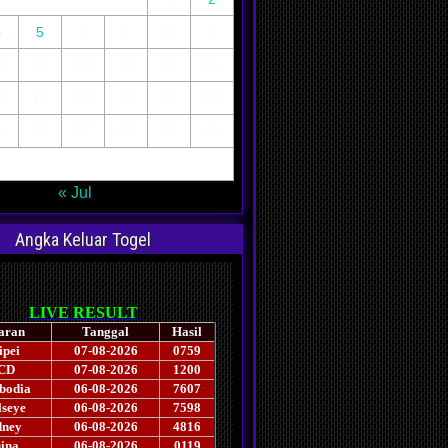
4
5
6
7
8
9
1
12
13
14
15
16
8
19
20
21
22
23
5
26
27
28
29
30
« Jul
Angka Keluar Togel