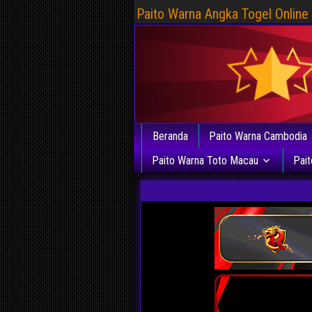
Paito Warna Angka Togel Online
Beranda
Paito Warna Cambodia
Paito Warna Toto Macau
Pai