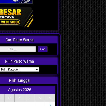
Cari Paito Warna
Pilih Paito Warna
Pilih Tanggal
Agustus 2026
S
R
K
J
S
M
1
2