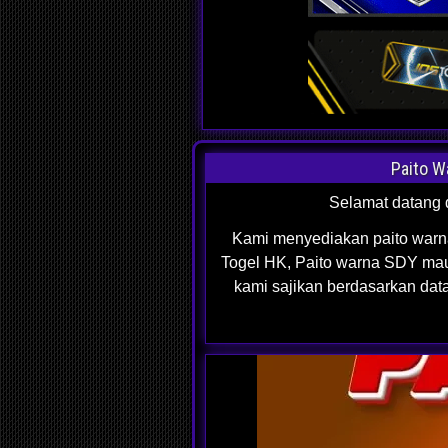
Paito W
Selamat datang d
Kami menyediakan paito warna
Togel HK, Paito warna SDY ma
kami sajikan berdasarkan data