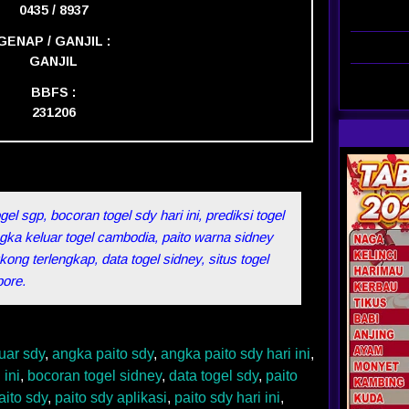
0435 / 8937
GENAP / GANJIL :
GANJIL
BBFS :
231206
gel sgp, bocoran togel sdy hari ini, prediksi togel
gka keluar togel cambodia, paito warna sidney
ong terlengkap, data togel sidney, situs togel
pore.
uar sdy
,
angka paito sdy
,
angka paito sdy hari ini
,
 ini
,
bocoran togel sidney
,
data togel sdy
,
paito
aito sdy
,
paito sdy aplikasi
,
paito sdy hari ini
,