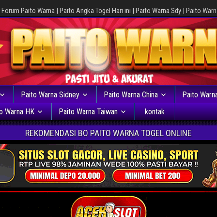
Forum Paito Warna | Paito Angka Togel Hari ini | Paito Warna Sdy | Paito War
Paito Warna Sidney
Paito Warna China
Paito Warn
to Warna HK
Paito Warna Taiwan
kontak
REKOMENDASI BO PAITO WARNA TOGEL ONLINE