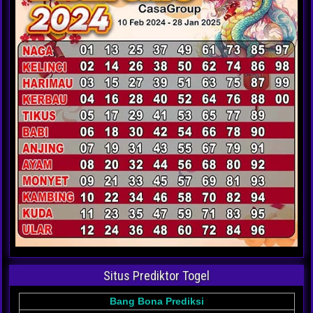
Situs Prediktor Togel
Bang Bona Prediksi