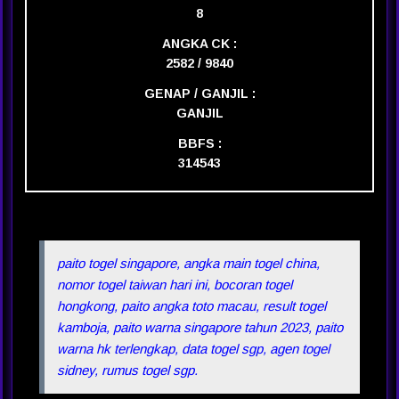
8
ANGKA CK :
2582 / 9840
GENAP / GANJIL :
GANJIL
BBFS :
314543
paito togel singapore, angka main togel china,
nomor togel taiwan hari ini, bocoran togel
hongkong, paito angka toto macau, result togel
kamboja, paito warna singapore tahun 2023, paito
warna hk terlengkap, data togel sgp, agen togel
sidney, rumus togel sgp.