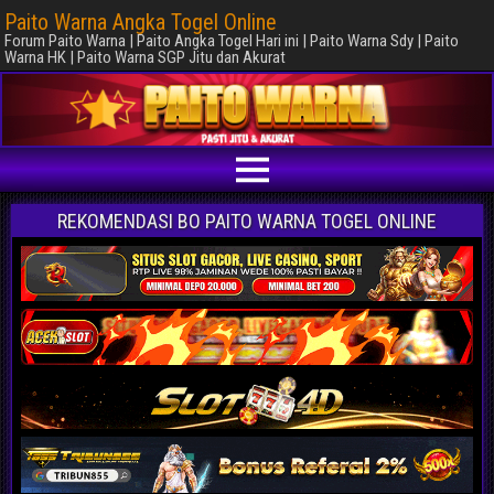
Paito Warna Angka Togel Online
Forum Paito Warna | Paito Angka Togel Hari ini | Paito Warna Sdy | Paito
Warna HK | Paito Warna SGP Jitu dan Akurat
REKOMENDASI BO PAITO WARNA TOGEL ONLINE