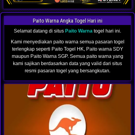
Paito Warna Angka Togel Hari ini
Selamat datang di situs
Paito Warna
togel hari ini.
Kami menyediakan paito warna semua pasaran togel
terlengkap seperti Paito Togel HK, Paito warna SDY
maupun Paito Warna SGP. Semua paito warna yang
kami sajikan berdasarkan data yang valid dari situs
resmi pasaran togel yang bersangkutan.