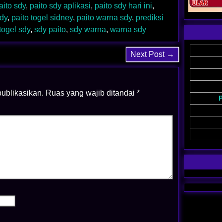
aito sdy
,
paito sdy aplikasi
,
paito sdy hari ini
,
sdy
,
paito togel sidney
,
paito warna sdy
,
prediksi
 togel sdy
,
sdy paito
,
sdy warna
,
warna sdy
Next Post →
publikasikan.
Ruas yang wajib ditandai
*