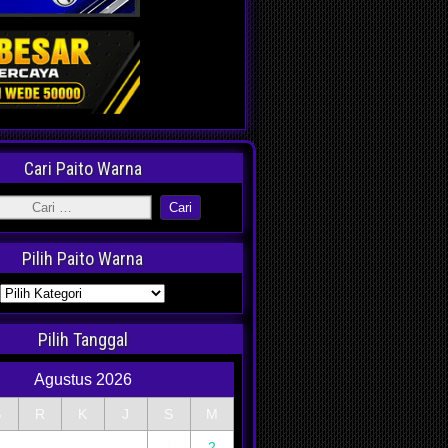
Cari Paito Warna
Pilih Paito Warna
Pilih Tanggal
Agustus 2026
S
R
K
J
S
M
1
2