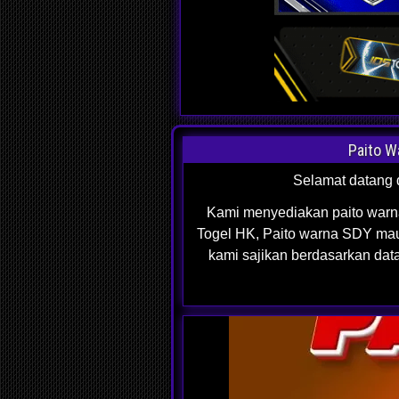
Paito W
Selamat datang d
Kami menyediakan paito warna
Togel HK, Paito warna SDY ma
kami sajikan berdasarkan data