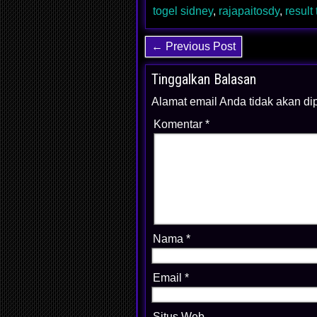
togel sidney
,
rajapaitosdy
,
result
← Previous Post
Tinggalkan Balasan
Alamat email Anda tidak akan di
Komentar
*
Nama
*
Email
*
Situs Web