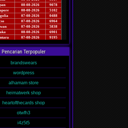
Pencarian Terpopuler
brandswears
wordpress
alhamam store
heimatwerk shop
heartofthecards shop
otwfh3
i4z5t5