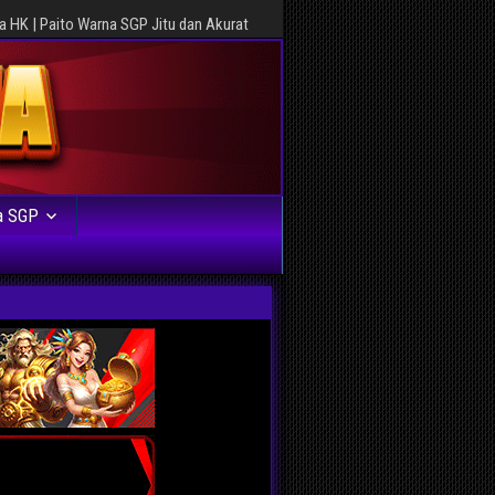
na HK | Paito Warna SGP Jitu dan Akurat
a SGP