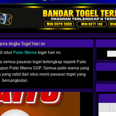
arna Angka Togel Hari ini
i situs
Paito Warna
togel hari ini.
 semua pasaran togel terlengkap seperti Paito
upun Paito Warna SGP. Semua paito warna yang
 yang valid dari situs resmi pasaran togel yang
bersangkutan.
S