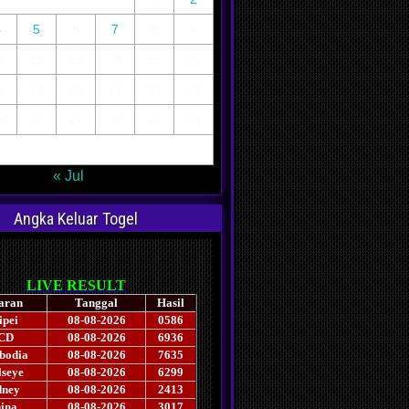
4
5
6
7
8
9
1
12
13
14
15
16
8
19
20
21
22
23
5
26
27
28
29
30
« Jul
Angka Keluar Togel