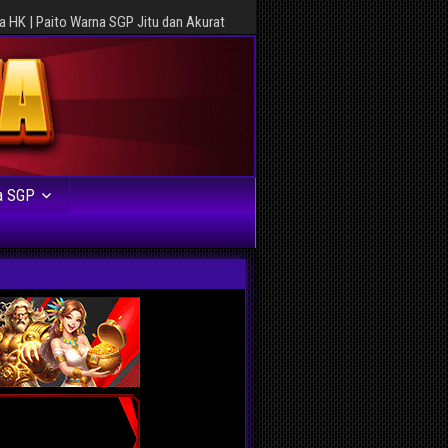
na HK | Paito Warna SGP Jitu dan Akurat
a SGP