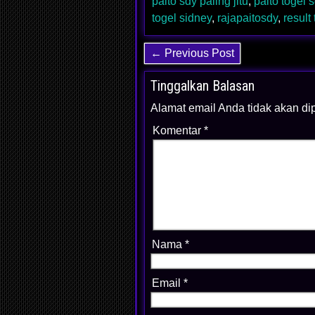
paito sdy paling jitu
,
paito togel 
togel sidney
,
rajapaitosdy
,
result
← Previous Post
Tinggalkan Balasan
Alamat email Anda tidak akan di
Komentar
*
Nama
*
Email
*