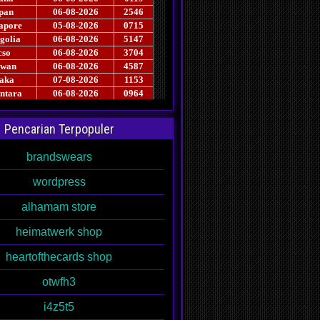
Pencarian Terpopuler
brandswears
wordpress
alhamam store
heimatwerk shop
heartofthecards shop
otwfh3
i4z5t5