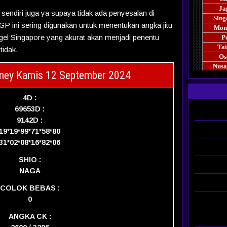
endiri juga ya supaya tidak ada penyesalan di
GP ini sering digunakan untuk menentukan angka jitu
ogel Singapore yang akurat akan menjadi penentu
tidak.
dney Kamis 12 September 2024
4D :
6965
3D :
914
2D :
19*19*99*71*58*80
31*02*08*16*82*06
SHIO :
NAGA
COLOK BEBAS :
0
ANGKA CK :