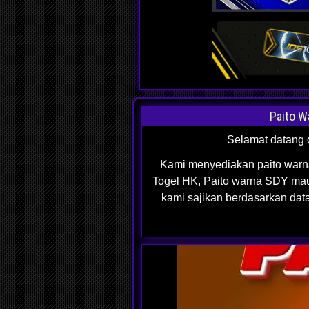
Paito W
Selamat datang d
Kami menyediakan paito warna
Togel HK, Paito warna SDY ma
kami sajikan berdasarkan data