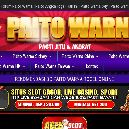
Forum Paito Warna | Paito Angka Togel Hari ini | Paito Warna Sdy | Paito War
Paito Warna Sidney
Paito Warna China
Paito Warn
to Warna HK
Paito Warna Taiwan
kontak
REKOMENDASI BO PAITO WARNA TOGEL ONLINE