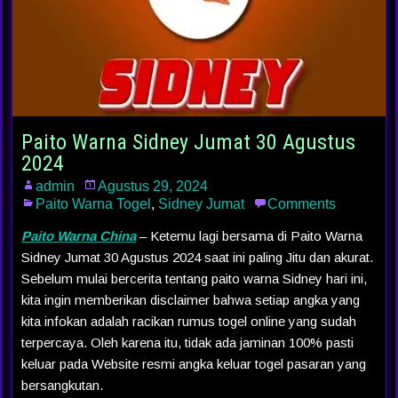
Paito Warna Sidney Jumat 30 Agustus
2024
admin
Agustus 29, 2024
Paito Warna Togel
,
Sidney Jumat
Comments
Paito Warna China
– Ketemu lagi bersama di Paito Warna
Sidney Jumat 30 Agustus 2024 saat ini paling Jitu dan akurat.
Sebelum mulai bercerita tentang paito warna Sidney hari ini,
kita ingin memberikan disclaimer bahwa setiap angka yang
kita infokan adalah racikan rumus togel online yang sudah
terpercaya. Oleh karena itu, tidak ada jaminan 100% pasti
keluar pada Website resmi angka keluar togel pasaran yang
bersangkutan.