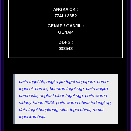
ANGKA CK :
7741 / 3352
GENAP / GANJIL :
GENAP
BBFS :
038548
paito togel hk, angka jitu togel singapore, nomor
togel hk hari ini, bocoran togel sgp, paito angka
cambodia, angka keluar togel sgp, paito warna
sidney tahun 2024, paito warna china terlengkap,
data togel hongkong, situs togel china, rumus
togel kamboja.