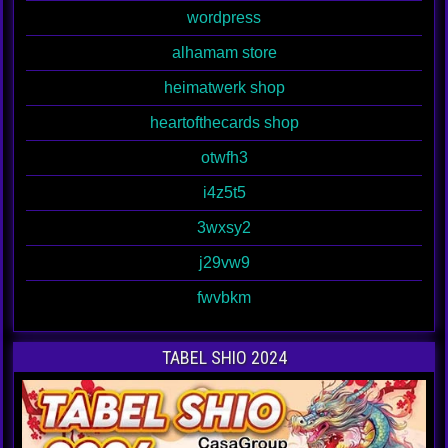
wordpress
alhamam store
heimatwerk shop
heartofthecards shop
otwfh3
i4z5t5
3wxsy2
j29vw9
fwvbkm
TABEL SHIO 2024