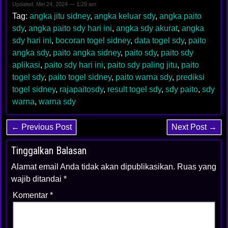
Updated: Mei 24, 2024 — 1:29 am
Tag:
angka jitu sidney
,
angka keluar sdy
,
angka paito
sdy
,
angka paito sdy hari ini
,
angka sdy akurat
,
angka
sdy hari ini
,
bocoran togel sidney
,
data togel sdy
,
paito
angka sdy
,
paito angka sidney
,
paito sdy
,
paito sdy
aplikasi
,
paito sdy hari ini
,
paito sdy paling jitu
,
paito
togel sdy
,
paito togel sidney
,
paito warna sdy
,
prediksi
togel sidney
,
rajapaitosdy
,
result togel sdy
,
sdy paito
,
sdy
warna
,
warna sdy
← Previous Post
Next Post →
Tinggalkan Balasan
Alamat email Anda tidak akan dipublikasikan.
Ruas yang
wajib ditandai
*
Komentar
*