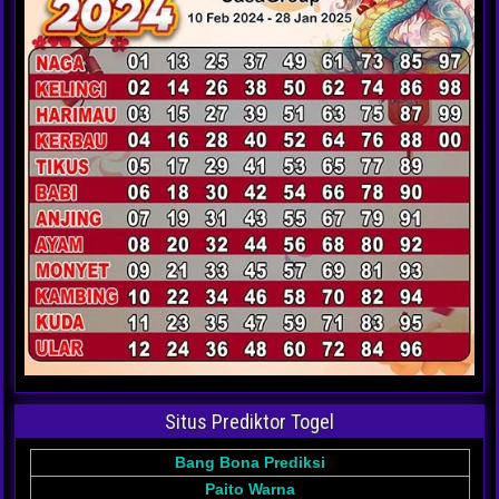
Situs Prediktor Togel
Bang Bona Prediksi
Paito Warna