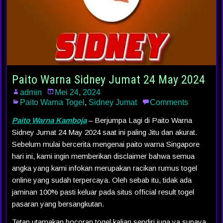
Paito Warna Sidney Jumat 24 May 2024
admin
Mei 24, 2024
Paito Warna Togel
,
Sidney Jumat
Comments
Paito Warna Kamboja
– Berjumpa Lagi di Paito Warna
Sidney Jumat 24 May 2024 saat ini paling Jitu dan akurat.
Sebelum mulai bercerita mengenai paito warna Singapore
hari ini, kami ingin memberikan disclaimer bahwa semua
angka yang kami infokan merupakan racikan rumus togel
online yang sudah terpercaya. Oleh sebab itu, tidak ada
jaminan 100% pasti keluar pada situs official result togel
pasaran yang bersangkutan.
Tetap utamakan bocoran togel kalian sendiri juga ya supaya