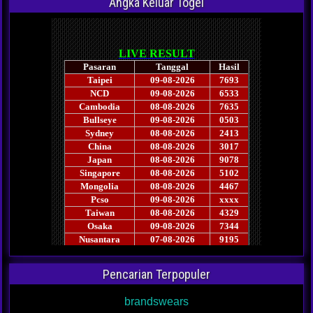
Angka Keluar Togel
Pencarian Terpopuler
brandswears