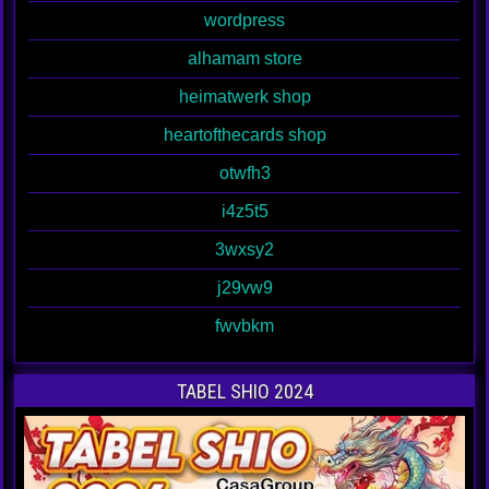
wordpress
alhamam store
heimatwerk shop
heartofthecards shop
otwfh3
i4z5t5
3wxsy2
j29vw9
fwvbkm
TABEL SHIO 2024