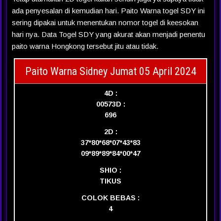
ada penyesalan di kemudian hari. Paito Warna togel SDY ini
sering dipakai untuk menentukan nomor togel di keesokan
hari nya. Data Togel SDY yang akurat akan menjadi penentu
paito warna Hongkong tersebut jitu atau tidak.
Paito Warna Sidney Jumat 05 April 2024
4D :
0057
3D :
696
2D :
37*80*68*07*43*83
09*89*89*84*00*47
SHIO :
TIKUS
COLOK BEBAS :
4