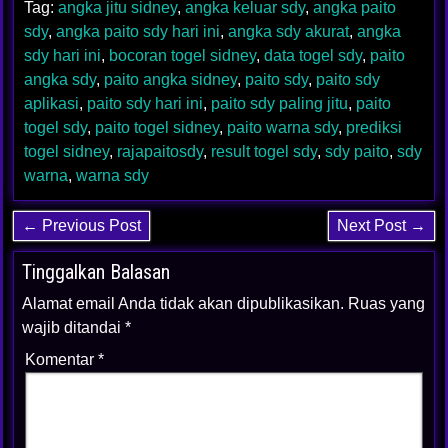
Tag:
angka jitu sidney
,
angka keluar sdy
,
angka paito
sdy
,
angka paito sdy hari ini
,
angka sdy akurat
,
angka
sdy hari ini
,
bocoran togel sidney
,
data togel sdy
,
paito
angka sdy
,
paito angka sidney
,
paito sdy
,
paito sdy
aplikasi
,
paito sdy hari ini
,
paito sdy paling jitu
,
paito
togel sdy
,
paito togel sidney
,
paito warna sdy
,
prediksi
togel sidney
,
rajapaitosdy
,
result togel sdy
,
sdy paito
,
sdy
warna
,
warna sdy
← Previous Post
Next Post →
Tinggalkan Balasan
Alamat email Anda tidak akan dipublikasikan.
Ruas yang
wajib ditandai
*
Komentar
*