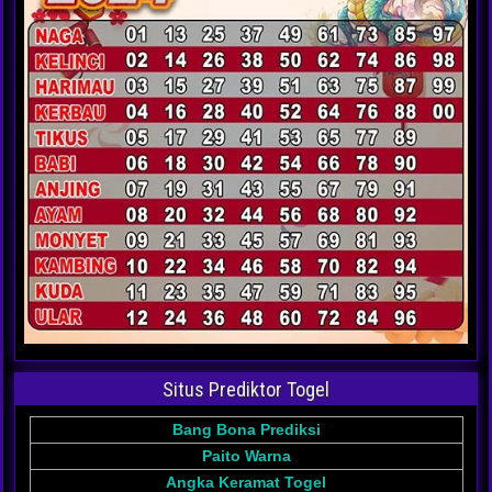
Situs Prediktor Togel
Bang Bona Prediksi
Paito Warna
Angka Keramat Togel