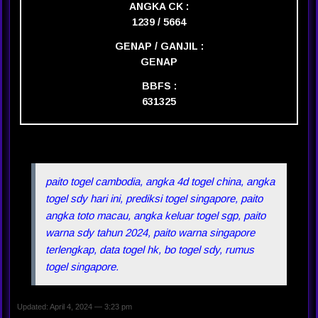
ANGKA CK :
1239 / 5664
GENAP / GANJIL :
GENAP
BBFS :
631325
paito togel cambodia, angka 4d togel china, angka
togel sdy hari ini, prediksi togel singapore, paito
angka toto macau, angka keluar togel sgp, paito
warna sdy tahun 2024, paito warna singapore
terlengkap, data togel hk, bo togel sdy, rumus
togel singapore.
Updated: April 4, 2024 — 3:23 pm