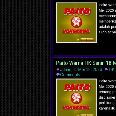
Paito War
Mei 2026 s
membahas t
memberika
adalah pe
Oleh sebab
Paito Warna HK Senin 18 
admin
Mei 18, 2026
HK 
Comments
Paito War
Mei 2026 s
tentang p
disclaimer
perhitunga
karena itu