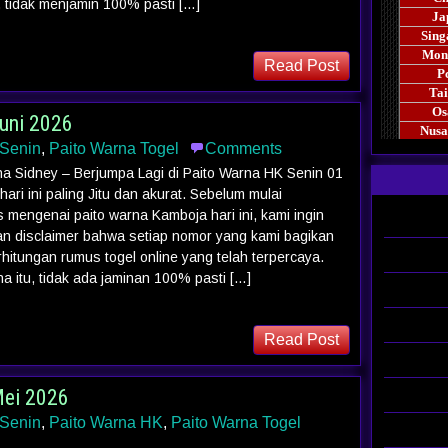
, tidak menjamin 100% pasti […]
Read Post
uni 2026
Senin
,
Paito Warna Togel
Comments
na Sidney – Berjumpa Lagi di Paito Warna HK Senin 01
hari ini paling Jitu dan akurat. Sebelum mulai
mengenai paito warna Kamboja hari ini, kami ingin
n disclaimer bahwa setiap nomor yang kami bagikan
hitungan rumus togel online yang telah terpercaya.
a itu, tidak ada jaminan 100% pasti […]
Read Post
Mei 2026
Senin
,
Paito Warna HK
,
Paito Warna Togel