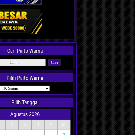
Cari Paito Warna
Pilih Paito Warna
Pilih Tanggal
Agustus 2026
S
R
K
J
S
M
1
2