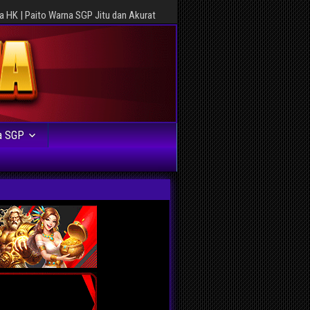
na HK | Paito Warna SGP Jitu dan Akurat
a SGP