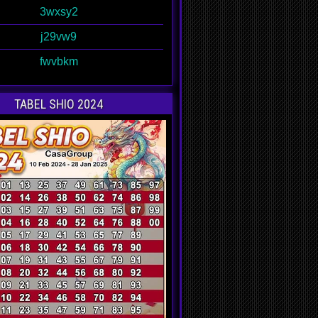
3wxsy2
j29vw9
fwvbkm
TABEL SHIO 2024