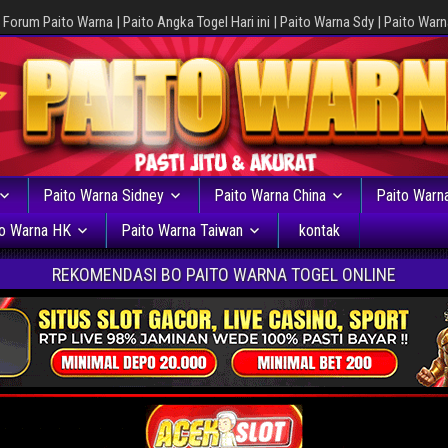
Forum Paito Warna | Paito Angka Togel Hari ini | Paito Warna Sdy | Paito War
Paito Warna Sidney
Paito Warna China
Paito Warn
to Warna HK
Paito Warna Taiwan
kontak
REKOMENDASI BO PAITO WARNA TOGEL ONLINE