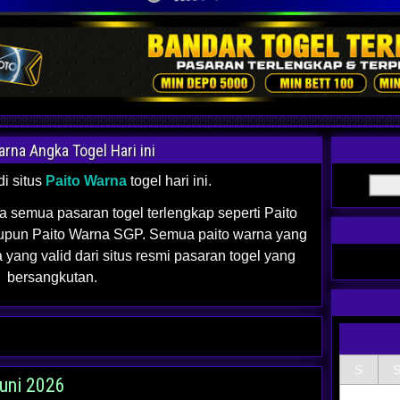
arna Angka Togel Hari ini
i situs
Paito Warna
togel hari ini.
 semua pasaran togel terlengkap seperti Paito
upun Paito Warna SGP. Semua paito warna yang
 yang valid dari situs resmi pasaran togel yang
bersangkutan.
S
uni 2026