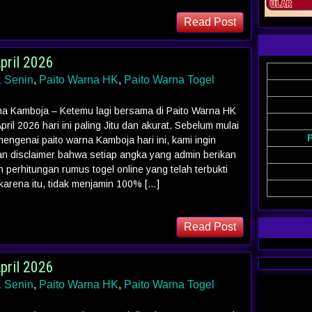
Read Post
pril 2026
 Senin
,
Paito Warna HK
,
Paito Warna Togel
na Kamboja – Ketemu lagi bersama di Paito Warna HK
pril 2026 hari ini paling Jitu dan akurat. Sebelum mulai
mengenai paito warna Kamboja hari ini, kami ingin
n disclaimer bahwa setiap angka yang admin berikan
perhitungan rumus togel online yang telah terbukti
 karena itu, tidak menjamin 100% […]
Read Post
pril 2026
 Senin
,
Paito Warna HK
,
Paito Warna Togel