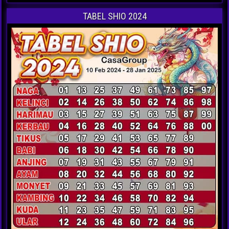
TABEL SHIO 2024