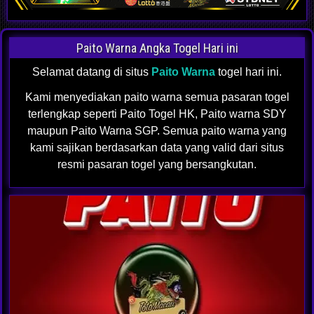
Paito Warna Angka Togel Hari ini
Selamat datang di situs
Paito Warna
togel hari ini.
Kami menyediakan paito warna semua pasaran togel
terlengkap seperti Paito Togel HK, Paito warna SDY
maupun Paito Warna SGP. Semua paito warna yang
kami sajikan berdasarkan data yang valid dari situs
resmi pasaran togel yang bersangkutan.