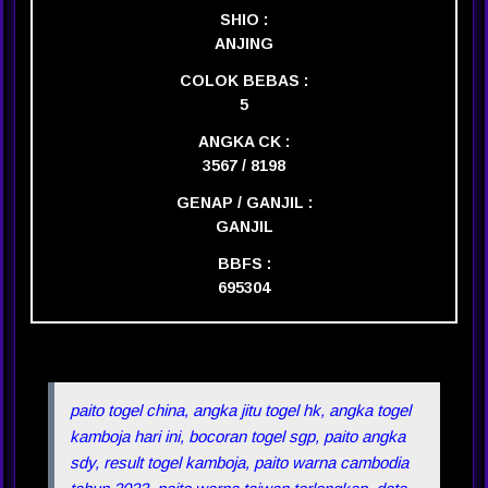
SHIO :
ANJING
COLOK BEBAS :
5
ANGKA CK :
3567 / 8198
GENAP / GANJIL :
GANJIL
BBFS :
695304
paito togel china, angka jitu togel hk, angka togel
kamboja hari ini, bocoran togel sgp, paito angka
sdy, result togel kamboja, paito warna cambodia