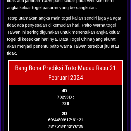
tidak ada jaminan 100% pasti keluar pada Website resmi
angka keluar togel pasaran yang bersangkutan.
Tetap utamakan angka main togel kalian sendiri juga ya agar
tidak ada penyesalan di kemudian hari. Paito Warna togel
Taiwan ini sering digunakan untuk menentukan angka keluar
togel di keesokan hari nya. Data Togel China yang akurat
akan menjadi penentu paito warna Taiwan tersebut jitu atau
tidak.
Bang Bona Prediksi Toto Macau Rabu 21
Februari 2024
4D :
7029
3D :
738
2D :
69*44*09*17*61*21
78*75*84*42*76*38