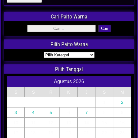
Cari Paito Warna
Pilih Paito Warna
Pilih Tanggal
Agustus 2026
S
S
R
K
J
S
M
1
2
3
4
5
6
7
8
9
10
11
12
13
14
15
16
17
18
19
20
21
22
23