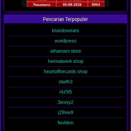
Pencarian Terpopuler
brandswears
wordpress
alhamam store
heimatwerk shop
heartofthecards shop
otwfh3
i4z5t5
3wxsy2
j29vw9
fwvbkm