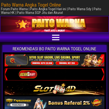
Paito Warna Angka Togel Online
Forum Paito Warna | Paito Angka Togel Hari ini | Paito Warna Sdy | Paito
Warna HK | Paito Warna SGP Jitu dan Akurat
REKOMENDASI BO PAITO WARNA TOGEL ONLINE