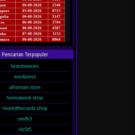
Pencarian Terpopuler
brandswears
wordpress
alhamam store
heimatwerk shop
heartofthecards shop
otwfh3
i4z5t5