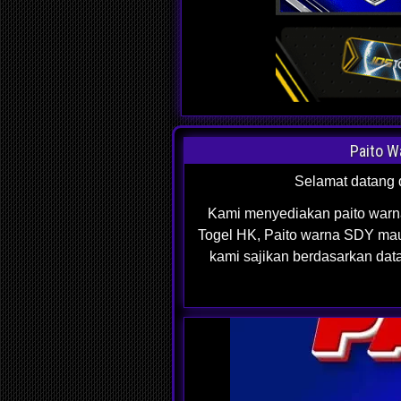
Paito W
Selamat datang d
Kami menyediakan paito warna
Togel HK, Paito warna SDY ma
kami sajikan berdasarkan data