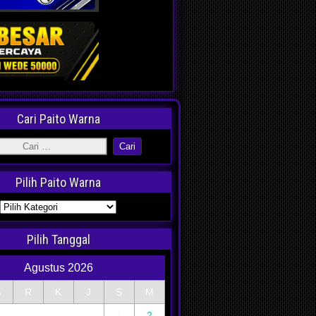
Cari Paito Warna
Pilih Paito Warna
Pilih Tanggal
Agustus 2026
S
R
K
J
S
M
1
2