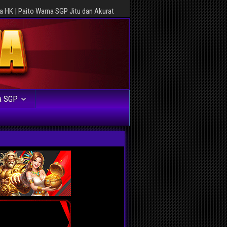
na HK | Paito Warna SGP Jitu dan Akurat
a SGP