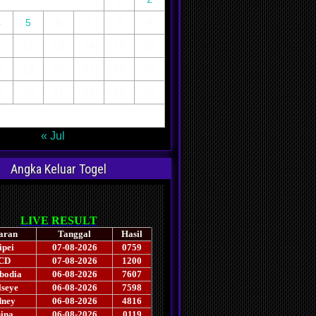
4
5
6
7
8
9
1
12
13
14
15
16
8
19
20
21
22
23
5
26
27
28
29
30
« Jul
Angka Keluar Togel