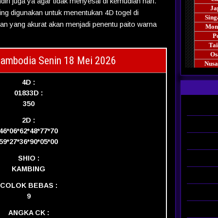
iri juga ya agar tidak menyesal di kemudian hari.
ring digunakan untuk menentukan 4D togel di
wan yang akurat akan menjadi penentu paito warna
Cambodia Senin 18 Mei 2026
4D :
0183
3D :
350
2D :
46*06*62*48*77*70
59*27*36*90*05*00
SHIO :
KAMBING
COLOK BEBAS :
9
ANGKA CK :