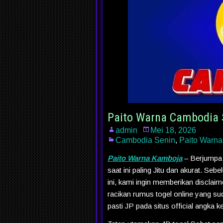
Paito Warna Cambodia 
admin
Mei 18, 2026
Cambodia Senin
,
Paito Warn
Paito Warna Kamboja
– Berjumpa 
saat ini paling Jitu dan akurat. Se
ini, kami ingin memberikan discla
racikan rumus togel online yang su
pasti JP pada situs official angka 