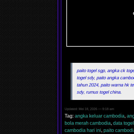
paito togel sgp, angka ck toge
togel sdy, paito angka cambod
tahun 2024, paito warna hk te
sdy, rumus togel china.
Updated: Mei 18, 2026 — 9:18 am
Tag:
angka keluar cambodia
,
ang
bola merah cambodia
,
data toge
cambodia hari ini
,
paito cambod