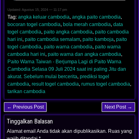
Updated: Agustus 15, 2024 — 11:17 pm
Tag:
angka keluar cambodia
,
angka paito cambodia
,
bocoran togel cambodia
,
bola merah cambodia
,
data
togel cambodia
,
paito angka cambodia
,
paito cambodia
hari ini
,
paito cambodia semalam
,
paito kamboja
,
paito
togel cambodia
,
paito warna cambodia
,
paito warna
cambodia hari ini
,
paito warna dan angka cambodia
,
Paito Warna Taiwan - Berjumpa Lagi di Paito Warna
Cambodia Selasa 09 Juli 2024 saat ini paling Jitu dan
akurat. Sebelum mulai bercerita
,
prediksi togel
cambodia
,
result togel cambodia
,
rumus togel cambodia
,
tarikan cambodia
← Previous Post
Next Post →
Tinggalkan Balasan
Alamat email Anda tidak akan dipublikasikan.
Ruas yang
wajib ditandai
*