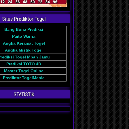
Situs Prediktor Togel
Bang Bona Prediksi
Paito Warna
Angka Keramat Togel
Angka Mistik Togel
Prediksi Togel Mbah Jamu
Prediksi TOTO 4D
Master Togel Online
Prediktor TogelMania
STATISTIK