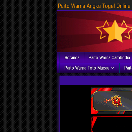
Paito Warna Angka Togel Online
Beranda
Paito Warna Cambodia
Paito Warna Toto Macau
Pai