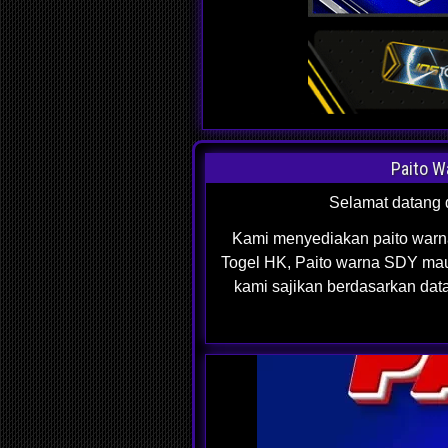
Paito W
Selamat datang d
Kami menyediakan paito warna
Togel HK, Paito warna SDY ma
kami sajikan berdasarkan data