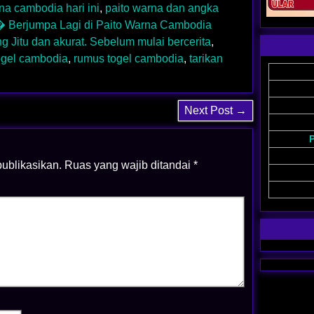
na cambodia hari ini
,
paito warna dan angka
� Berjumpa Lagi di Paito Warna Cambodia
ng Jitu dan akurat. Sebelum mulai bercerita
,
togel cambodia
,
rumus togel cambodia
,
tarikan
Next Post →
publikasikan.
Ruas yang wajib ditandai
*