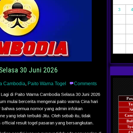
3
10
1
17
1
24
2
31
Selasa 30 Juni 2026
na Cambodia
,
Paito Warna Togel
Comments
Lagi di Paito Warna Cambodia Selasa 30 Juni 2026
belum mulai bercerita mengenai paito warna Cina hari
imer bahwa semua nomor yang admin infokan
 yang telah terbukti Jitu. Oleh sebab itu, tidak
official result togel pasaran yang bersangkutan.