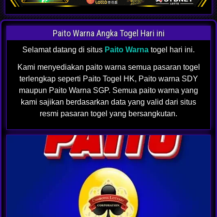
Paito Warna Angka Togel Hari ini
Selamat datang di situs
Paito Warna
togel hari ini.
Kami menyediakan paito warna semua pasaran togel
terlengkap seperti Paito Togel HK, Paito warna SDY
maupun Paito Warna SGP. Semua paito warna yang
kami sajikan berdasarkan data yang valid dari situs
resmi pasaran togel yang bersangkutan.