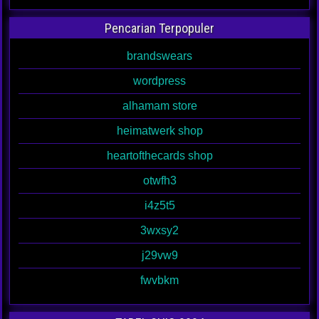
Pencarian Terpopuler
brandswears
wordpress
alhamam store
heimatwerk shop
heartofthecards shop
otwfh3
i4z5t5
3wxsy2
j29vw9
fwvbkm