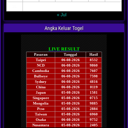
31
« Jul
Angka Keluar Togel