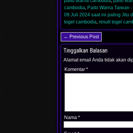
paito warna cambodia
,
paito war
cambodia
,
Paito Warna Taiwan -
09 Juli 2024 saat ini paling Jitu
togel cambodia
,
result togel ca
← Previous Post
Tinggalkan Balasan
Alamat email Anda tidak akan di
Komentar
*
Nama
*