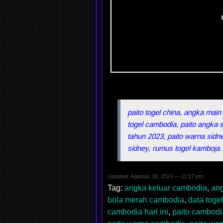
paito togel china, angka main 
togel cambodia, paito angka s
tahun 2023, paito warna sidne
sidney, rumus togel kamboja.
Updated: Agustus 15, 2024 — 11:17 pm
Tag:
angka keluar cambodia
,
ang
bola merah cambodia
,
data toge
cambodia hari ini
,
paito cambod