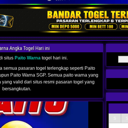
arna Angka Togel Hari ini
i situs
Paito Warna
togel hari ini.
 semua pasaran togel terlengkap seperti Paito
upun Paito Warna SGP. Semua paito warna yang
 yang valid dari situs resmi pasaran togel yang
bersangkutan.
S