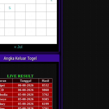
4
5
6
7
8
9
1
12
13
14
15
16
8
19
20
21
22
23
5
26
27
28
29
30
« Jul
Angka Keluar Togel