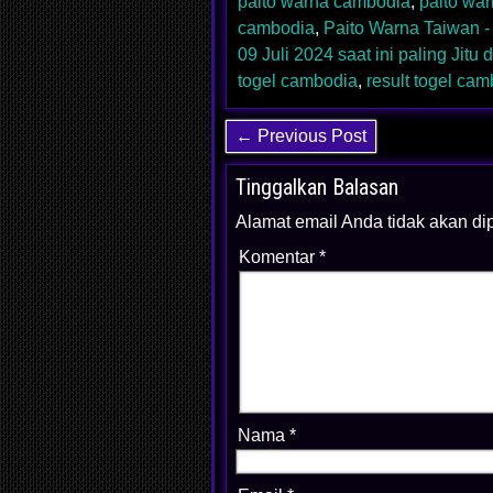
paito warna cambodia
,
paito war
cambodia
,
Paito Warna Taiwan -
09 Juli 2024 saat ini paling Jitu
togel cambodia
,
result togel ca
← Previous Post
Tinggalkan Balasan
Alamat email Anda tidak akan di
Komentar
*
Nama
*