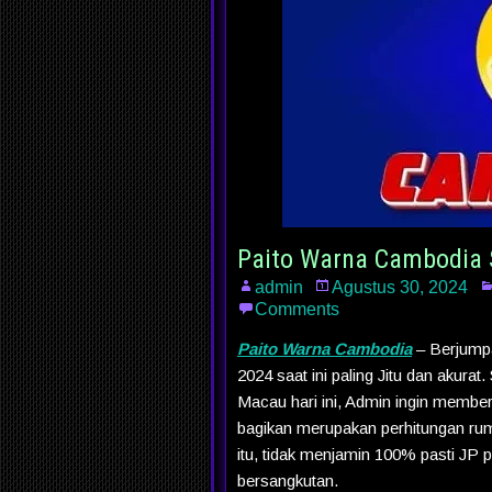
Paito Warna Cambodia 
admin
Agustus 30, 2024
Comments
Paito Warna Cambodia
– Berjumpa
2024 saat ini paling Jitu dan akurat
Macau hari ini, Admin ingin membe
bagikan merupakan perhitungan rumu
itu, tidak menjamin 100% pasti JP 
bersangkutan.