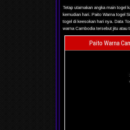
Tetap utamakan angka main togel ka
kemudian hari. Paito Warna togel Si
togel di keesokan hari nya. Data T
warna Cambodia tersebut jitu atau t
Paito Warna Ca