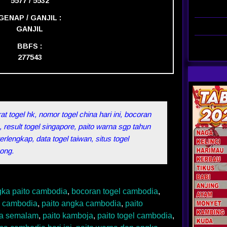
5577 / 5532
GENAP / GANJIL :
GANJIL
BBFS :
277543
at togel hk, nomor togel china hari ini, bocoran
, result togel singapore, paito warna sgp tahun
rlengkap, data togel taiwan, situs togel
ong.
ka paito cambodia
,
bocoran togel cambodia
,
l cambodia
,
paito angka cambodia
,
paito
ia semalam
,
paito kamboja
,
paito togel cambodia
,