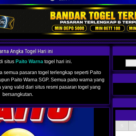
arna Angka Togel Hari ini
i situs
Paito Warna
togel hari ini.
 semua pasaran togel terlengkap seperti Paito
upun Paito Warna SGP. Semua paito warna yang
 yang valid dari situs resmi pasaran togel yang
bersangkutan.
S