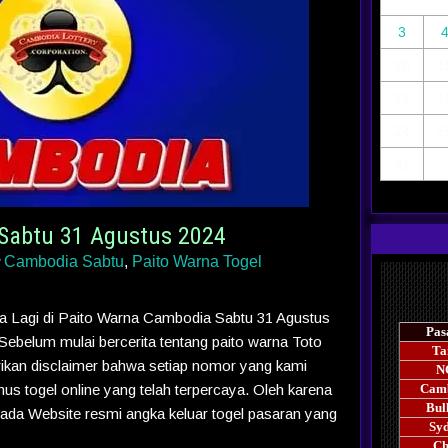
3
10
1
17
1
24
2
31
Sabtu 31 Agustus 2024
Cambodia Sabtu
,
Paito Warna Togel
 Lagi di Paito Warna Cambodia Sabtu 31 Agustus
. Sebelum mulai bercerita tentang paito warna Toto
rikan disclaimer bahwa setiap nomor yang kami
s togel online yang telah terpercaya. Oleh karena
pada Website resmi angka keluar togel pasaran yang