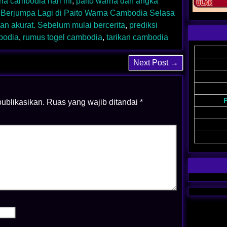
na cambodia hari ini
,
paito warna dan angka
 Berjumpa Lagi di Paito Warna Cambodia Selasa
 dan akurat. Sebelum mulai bercerita
,
prediksi
mbodia
,
rumus togel cambodia
,
tarikan cambodia
Next Post →
publikasikan.
Ruas yang wajib ditandai
*