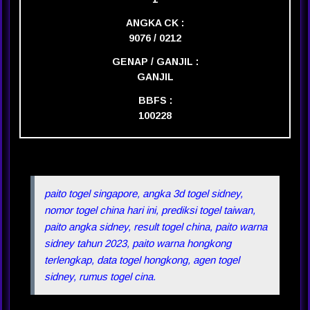
ANGKA CK :
9076 / 0212
GENAP / GANJIL :
GANJIL
BBFS :
100228
paito togel singapore, angka 3d togel sidney,
nomor togel china hari ini, prediksi togel taiwan,
paito angka sidney, result togel china, paito warna
sidney tahun 2023, paito warna hongkong
terlengkap, data togel hongkong, agen togel
sidney, rumus togel cina.