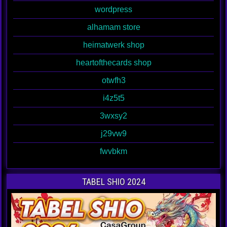
wordpress
alhamam store
heimatwerk shop
heartofthecards shop
otwfh3
i4z5t5
3wxsy2
j29vw9
fwvbkm
TABEL SHIO 2024