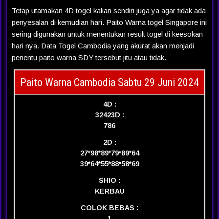
Tetap utamakan 4D togel kalian sendiri juga ya agar tidak ada
penyesalan di kemudian hari. Paito Warna togel Singapore ini
sering digunakan untuk menentukan result togel di keesokan
hari nya. Data Togel Cambodia yang akurat akan menjadi
penentu paito warna SDY tersebut jitu atau tidak.
Paito Warna Cambodia Sabtu 29 Juni 2024
4D :
3242
3D :
786
2D :
27*98*89*79*89*64
39*64*55*88*58*69
SHIO :
KERBAU
COLOK BEBAS :
1