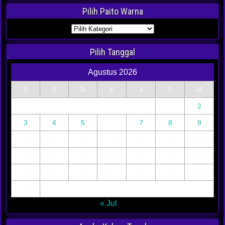
Pilih Paito Warna
Pilih Tanggal
Agustus 2026
S
S
R
K
J
S
M
1
2
3
4
5
6
7
8
9
10
11
12
13
14
15
16
17
18
19
20
21
22
23
24
25
26
27
28
29
30
31
« Jul