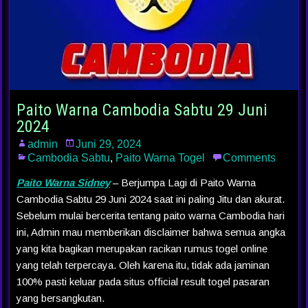
Paito Warna Cambodia Sabtu 29 Juni
2024
admin
Juni 29, 2024
Cambodia Sabtu
,
Paito Warna Togel
Comments
Paito Warna Sidney
– Berjumpa Lagi di Paito Warna
Cambodia Sabtu 29 Juni 2024 saat ini paling Jitu dan akurat.
Sebelum mulai bercerita tentang paito warna Cambodia hari
ini, Admin mau memberikan disclaimer bahwa semua angka
yang kita bagikan merupakan racikan rumus togel online
yang telah terpercaya. Oleh karena itu, tidak ada jaminan
100% pasti keluar pada situs official result togel pasaran
yang bersangkutan.