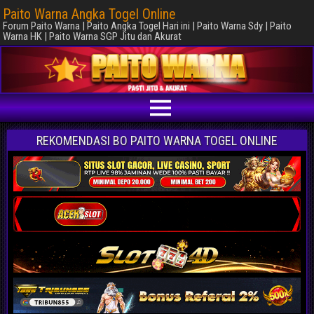
Paito Warna Angka Togel Online
Forum Paito Warna | Paito Angka Togel Hari ini | Paito Warna Sdy | Paito
Warna HK | Paito Warna SGP Jitu dan Akurat
REKOMENDASI BO PAITO WARNA TOGEL ONLINE