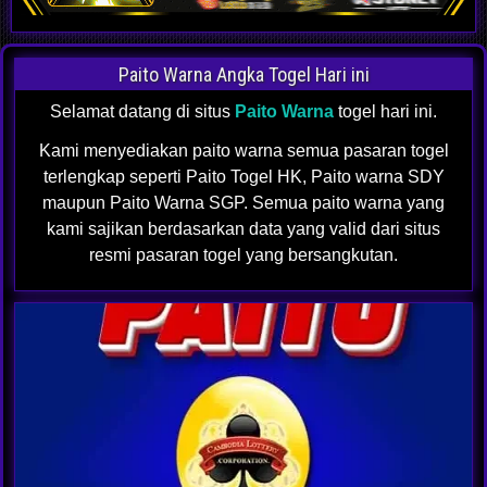
Paito Warna Angka Togel Hari ini
Selamat datang di situs
Paito Warna
togel hari ini.
Kami menyediakan paito warna semua pasaran togel
terlengkap seperti Paito Togel HK, Paito warna SDY
maupun Paito Warna SGP. Semua paito warna yang
kami sajikan berdasarkan data yang valid dari situs
resmi pasaran togel yang bersangkutan.