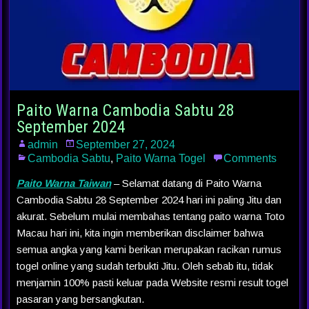
Paito Warna Cambodia Sabtu 28
September 2024
admin
September 27, 2024
Cambodia Sabtu
,
Paito Warna Togel
Comments
Paito Warna Taiwan
– Selamat datang di Paito Warna
Cambodia Sabtu 28 September 2024 hari ini paling Jitu dan
akurat. Sebelum mulai membahas tentang paito warna Toto
Macau hari ini, kita ingin memberikan disclaimer bahwa
semua angka yang kami berikan merupakan racikan rumus
togel online yang sudah terbukti Jitu. Oleh sebab itu, tidak
menjamin 100% pasti keluar pada Website resmi result togel
pasaran yang bersangkutan.