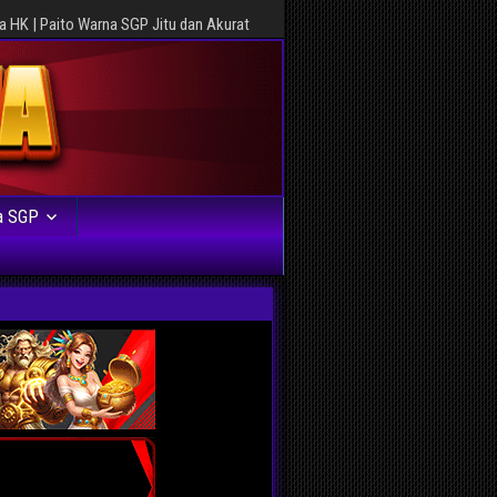
na HK | Paito Warna SGP Jitu dan Akurat
a SGP