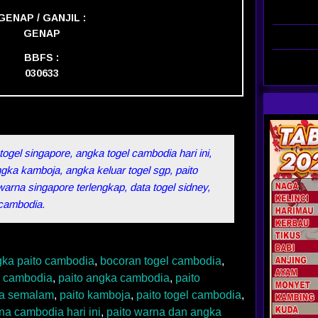
GENAP / GANJIL :
GENAP
BBFS :
030633
togel singapore, angka togel cambodia hari ini,
ngka kamboja, angka keluar togel sgp, paito
arna singapore terlengkap, data togel sidney,
 cambodia.
ka paito cambodia
,
bocoran togel cambodia
,
l cambodia
,
paito angka cambodia
,
paito
ia semalam
,
paito kamboja
,
paito togel cambodia
,
na cambodia hari ini
,
paito warna dan angka