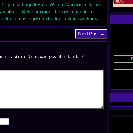
 Berjumpa Lagi di Paito Warna Cambodia Selasa
 dan akurat. Sebelum mulai bercerita
,
prediksi
mbodia
,
rumus togel cambodia
,
tarikan cambodia
Next Post →
publikasikan.
Ruas yang wajib ditandai
*