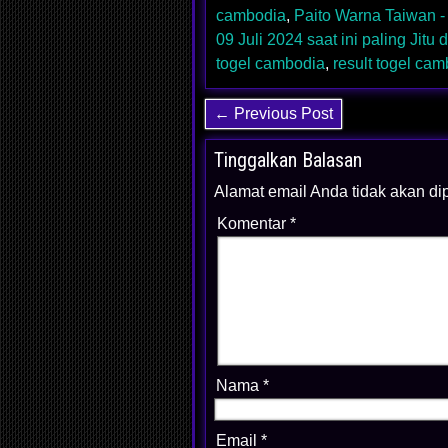
cambodia
,
Paito Warna Taiwan -
09 Juli 2024 saat ini paling Jitu
togel cambodia
,
result togel ca
← Previous Post
Tinggalkan Balasan
Alamat email Anda tidak akan di
Komentar
*
Nama
*
Email
*