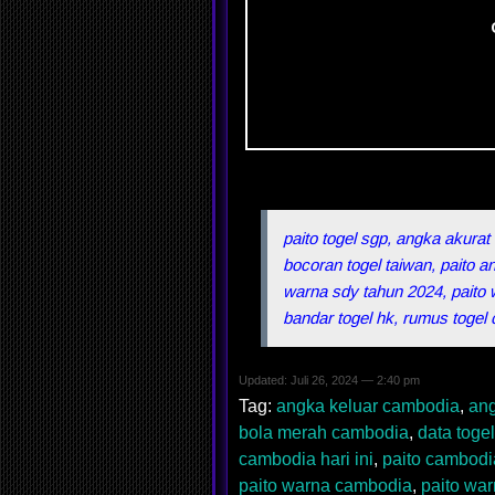
paito togel sgp, angka akurat 
bocoran togel taiwan, paito a
warna sdy tahun 2024, paito w
bandar togel hk, rumus togel
Updated: Juli 26, 2024 — 2:40 pm
Tag:
angka keluar cambodia
,
ang
bola merah cambodia
,
data toge
cambodia hari ini
,
paito cambod
paito warna cambodia
,
paito war