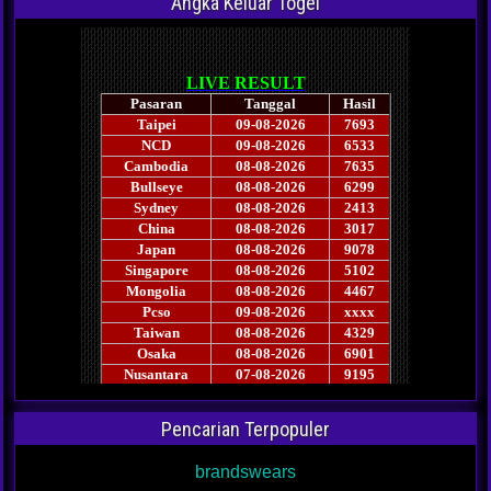
Angka Keluar Togel
Pencarian Terpopuler
brandswears