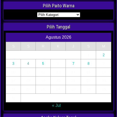
Pilih Paito Warna
Pilih Tanggal
Agustus 2026
S
S
R
K
J
S
M
1
2
3
4
5
6
7
8
9
10
11
12
13
14
15
16
17
18
19
20
21
22
23
24
25
26
27
28
29
30
31
« Jul