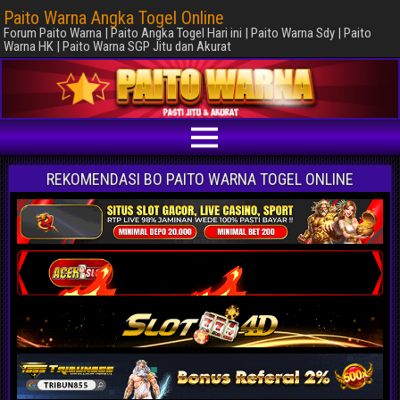
Paito Warna Angka Togel Online
Forum Paito Warna | Paito Angka Togel Hari ini | Paito Warna Sdy | Paito
Warna HK | Paito Warna SGP Jitu dan Akurat
REKOMENDASI BO PAITO WARNA TOGEL ONLINE