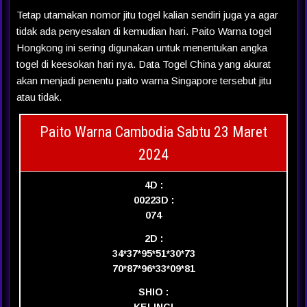
Tetap utamakan nomor jitu togel kalian sendiri juga ya agar
tidak ada penyesalan di kemudian hari. Paito Warna togel
Hongkong ini sering digunakan untuk menentukan angka
togel di keesokan hari nya. Data Togel China yang akurat
akan menjadi penentu paito warna Singapore tersebut jitu
atau tidak.
Paito Warna Cambodia Sabtu 23 Maret
2024
4D :
0022
3D :
074
2D :
34*37*95*51*30*73
70*87*96*33*09*81
SHIO :