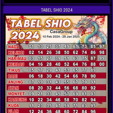
TABEL SHIO 2024