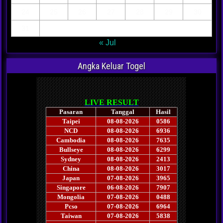
24
25
26
27
28
29
30
31
« Jul
Angka Keluar Togel