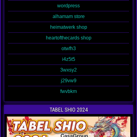
wordpress
alhamam store
heimatwerk shop
heartofthecards shop
otwfh3
i4z5t5
3wxsy2
j29vw9
fwvbkm
TABEL SHIO 2024