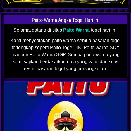
Paito Warna Angka Togel Hari ini
Selamat datang di situs
Paito Warna
togel hari ini.
Kami menyediakan paito warna semua pasaran togel
terlengkap seperti Paito Togel HK, Paito warna SDY
maupun Paito Warna SGP. Semua paito warna yang
kami sajikan berdasarkan data yang valid dari situs
resmi pasaran togel yang bersangkutan.