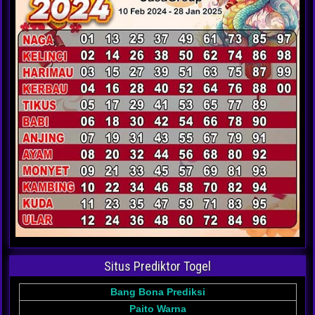
Situs Prediktor Togel
Bang Bona Prediksi
Paito Warna