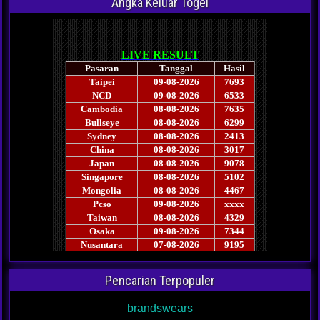
Angka Keluar Togel
Pencarian Terpopuler
brandswears