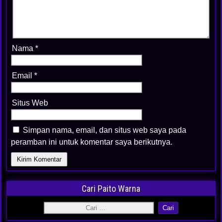
Nama
*
Email
*
Situs Web
Simpan nama, email, dan situs web saya pada
peramban ini untuk komentar saya berikutnya.
Cari Paito Warna