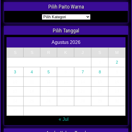
Pilih Paito Warna
Pilih Tanggal
Agustus 2026
S
S
R
K
J
S
M
1
2
3
4
5
6
7
8
9
10
11
12
13
14
15
16
17
18
19
20
21
22
23
24
25
26
27
28
29
30
31
« Jul