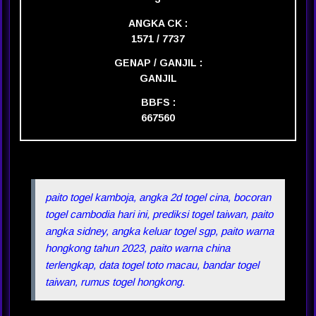
ANGKA CK :
1571 / 7737
GENAP / GANJIL :
GANJIL
BBFS :
667560
paito togel kamboja, angka 2d togel cina, bocoran
togel cambodia hari ini, prediksi togel taiwan, paito
angka sidney, angka keluar togel sgp, paito warna
hongkong tahun 2023, paito warna china
terlengkap, data togel toto macau, bandar togel
taiwan, rumus togel hongkong.