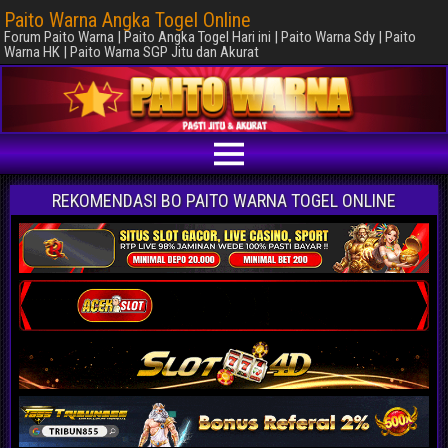
Paito Warna Angka Togel Online
Forum Paito Warna | Paito Angka Togel Hari ini | Paito Warna Sdy | Paito
Warna HK | Paito Warna SGP Jitu dan Akurat
REKOMENDASI BO PAITO WARNA TOGEL ONLINE