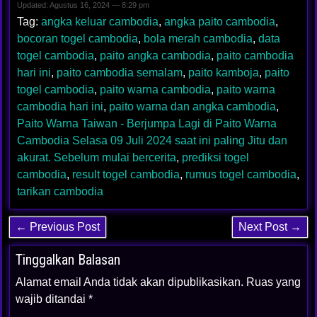
Updated: Agustus 16, 2024 — 8:29 pm
Tag:
angka keluar cambodia
,
angka paito cambodia
,
bocoran togel cambodia
,
bola merah cambodia
,
data
togel cambodia
,
paito angka cambodia
,
paito cambodia
hari ini
,
paito cambodia semalam
,
paito kamboja
,
paito
togel cambodia
,
paito warna cambodia
,
paito warna
cambodia hari ini
,
paito warna dan angka cambodia
,
Paito Warna Taiwan - Berjumpa Lagi di Paito Warna
Cambodia Selasa 09 Juli 2024 saat ini paling Jitu dan
akurat. Sebelum mulai bercerita
,
prediksi togel
cambodia
,
result togel cambodia
,
rumus togel cambodia
,
tarikan cambodia
← Previous Post
Next Post →
Tinggalkan Balasan
Alamat email Anda tidak akan dipublikasikan.
Ruas yang
wajib ditandai
*