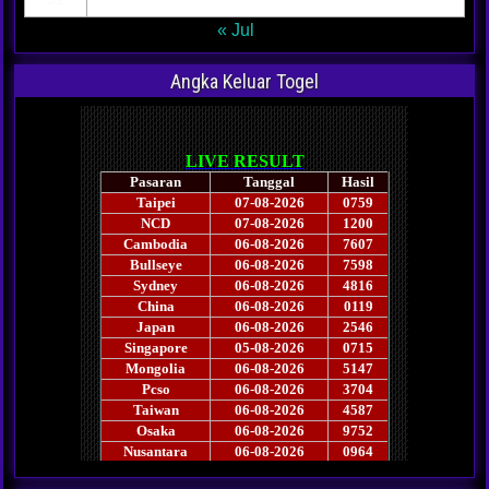
« Jul
Angka Keluar Togel