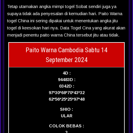
Tetap utamakan angka mimpi togel Sobat sendiri juga ya
supaya tidak ada penyesalan di kemudian hari. Paito Warna
togel China ini sering dipakai untuk menentukan angka jitu
togel di keesokan hari nya. Data Togel Cina yang akurat akan
menjadi penentu paito warna China tersebut jitu atau tidak.
Paito Warna Cambodia Sabtu 14
September 2024
4D :
9448
3D :
034
2D :
97*30*68*70*43*32
62*56*25*25*97*48
SHIO :
ULAR
COLOK BEBAS :
3