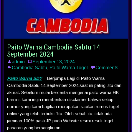
Paito Warna Cambodia Sabtu 14
September 2024
admin
September 13, 2024
Cambodia Sabtu
,
Paito Warna Togel
Comments
Paito Warna SDY
– Berjumpa Lagi di Paito Warna
Cambodia Sabtu 14 September 2024 saat ini paling Jitu dan
akurat. Sebelum mulai bercerita mengenai paito warna HK
hari ini, kami ingin memberikan disclaimer bahwa setiap
nomor yang kami bagikan merupakan racikan rumus togel
online yang telah terbukti Jitu. Oleh sebab itu, tidak ada
jaminan 100% pasti JP pada Website resmi result togel
pasaran yang bersangkutan.