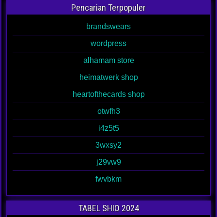
Pencarian Terpopuler
brandswears
wordpress
alhamam store
heimatwerk shop
heartofthecards shop
otwfh3
i4z5t5
3wxsy2
j29vw9
fwvbkm
TABEL SHIO 2024