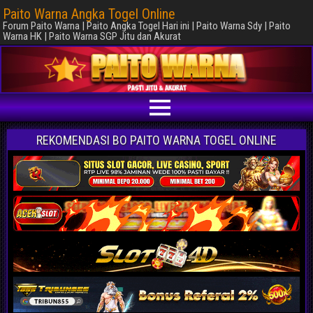
Paito Warna Angka Togel Online
Forum Paito Warna | Paito Angka Togel Hari ini | Paito Warna Sdy | Paito
Warna HK | Paito Warna SGP Jitu dan Akurat
REKOMENDASI BO PAITO WARNA TOGEL ONLINE