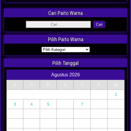
Cari Paito Warna
Pilih Paito Warna
Pilih Tanggal
Agustus 2026
S
S
R
K
J
S
M
1
2
3
4
5
6
7
8
9
10
11
12
13
14
15
16
17
18
19
20
21
22
23