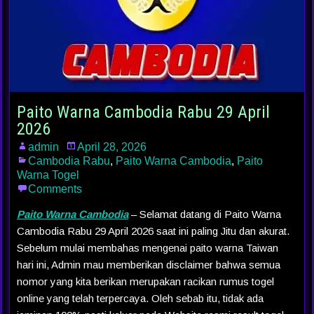
Paito Warna Cambodia Rabu 29 April
2026
admin
April 28, 2026
Cambodia Rabu
,
Paito Warna Cambodia
,
Paito
Warna Togel
Comments
Paito Warna Cambodia
– Selamat datang di Paito Warna
Cambodia Rabu 29 April 2026 saat ini paling Jitu dan akurat.
Sebelum mulai membahas mengenai paito warna Taiwan
hari ini, Admin mau memberikan disclaimer bahwa semua
nomor yang kita berikan merupakan racikan rumus togel
online yang telah terpercaya. Oleh sebab itu, tidak ada