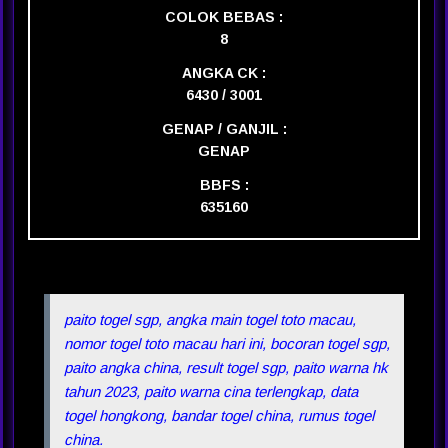
COLOK BEBAS :
8
ANGKA CK :
6430 / 3001
GENAP / GANJIL :
GENAP
BBFS :
635160
paito togel sgp, angka main togel toto macau,
nomor togel toto macau hari ini, bocoran togel sgp,
paito angka china, result togel sgp, paito warna hk
tahun 2023, paito warna cina terlengkap, data
togel hongkong, bandar togel china, rumus togel
china.