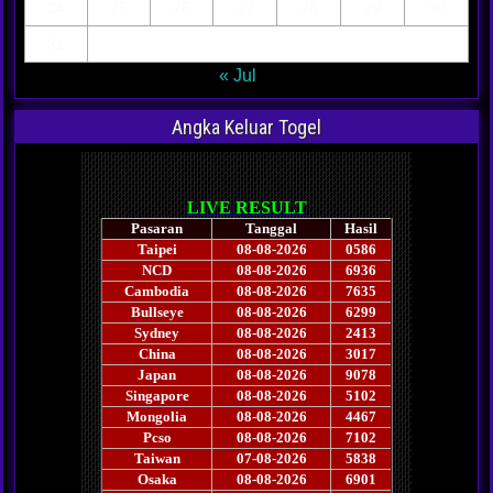
24
25
26
27
28
29
30
31
« Jul
Angka Keluar Togel