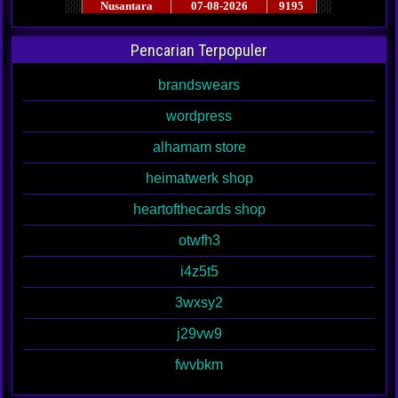
Pencarian Terpopuler
brandswears
wordpress
alhamam store
heimatwerk shop
heartofthecards shop
otwfh3
i4z5t5
3wxsy2
j29vw9
fwvbkm