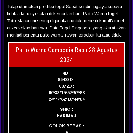
Tetap utamakan prediksi togel Sobat sendiri juga ya supaya
tidak ada penyesalan di kemudian hari. Paito Warna togel
Toto Macau ini sering digunakan untuk menentukan 4D togel
di keesokan hari nya. Data Togel Singapore yang akurat akan
menjadi penentu paito warna Taiwan tersebut jitu atau tidak.
Paito Warna Cambodia Rabu 28 Agustus
2024
4D :
8548
3D :
007
2D :
00*33*15*57*57*88
24*77*62*16*44*84
SHIO :
HARIMAU
COLOK BEBAS :
9