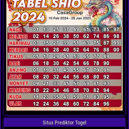
Situs Prediktor Togel