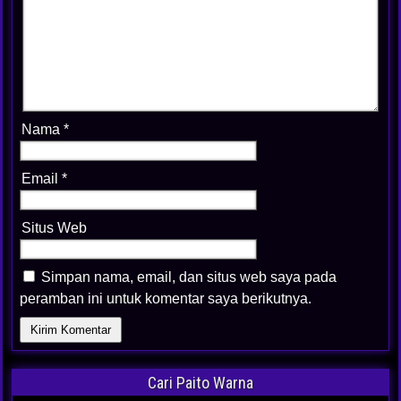
Nama
*
Email
*
Situs Web
Simpan nama, email, dan situs web saya pada
peramban ini untuk komentar saya berikutnya.
Cari Paito Warna