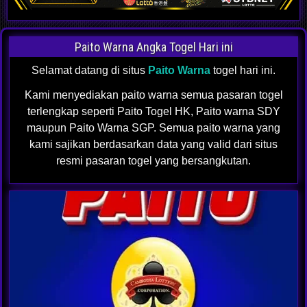
Paito Warna Angka Togel Hari ini
Selamat datang di situs
Paito Warna
togel hari ini.
Kami menyediakan paito warna semua pasaran togel
terlengkap seperti Paito Togel HK, Paito warna SDY
maupun Paito Warna SGP. Semua paito warna yang
kami sajikan berdasarkan data yang valid dari situs
resmi pasaran togel yang bersangkutan.