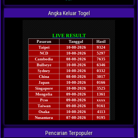
Angka Keluar Togel
Pencarian Terpopuler