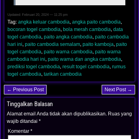
Updated: Februari 20, 2024 — 11:25 pm
Tag:
angka keluar cambodia
,
angka paito cambodia
,
bocoran togel cambodia
,
bola merah cambodia
,
data
togel cambodia
,
paito angka cambodia
,
paito cambodia
hari ini
,
paito cambodia semalam
,
paito kamboja
,
paito
togel cambodia
,
paito warna cambodia
,
paito warna
cambodia hari ini
,
paito warna dan angka cambodia
,
prediksi togel cambodia
,
result togel cambodia
,
rumus
togel cambodia
,
tarikan cambodia
← Previous Post
Next Post →
Tinggalkan Balasan
Alamat email Anda tidak akan dipublikasikan.
Ruas yang
wajib ditandai
*
Komentar
*