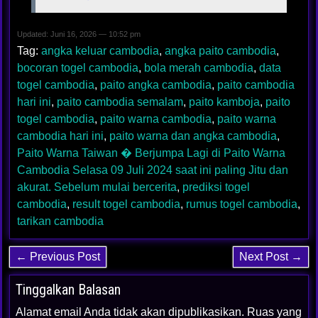
Updated: Juni 16, 2026 — 10:52 pm
Tag:
angka keluar cambodia
,
angka paito cambodia
,
bocoran togel cambodia
,
bola merah cambodia
,
data
togel cambodia
,
paito angka cambodia
,
paito cambodia
hari ini
,
paito cambodia semalam
,
paito kamboja
,
paito
togel cambodia
,
paito warna cambodia
,
paito warna
cambodia hari ini
,
paito warna dan angka cambodia
,
Paito Warna Taiwan � Berjumpa Lagi di Paito Warna
Cambodia Selasa 09 Juli 2024 saat ini paling Jitu dan
akurat. Sebelum mulai bercerita
,
prediksi togel
cambodia
,
result togel cambodia
,
rumus togel cambodia
,
tarikan cambodia
← Previous Post
Next Post →
Tinggalkan Balasan
Alamat email Anda tidak akan dipublikasikan.
Ruas yang