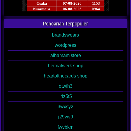
Pencarian Terpopuler
brandswears
wordpress
alhamam store
heimatwerk shop
heartofthecards shop
otwfh3
i4z5t5
3wxsy2
j29vw9
fwvbkm