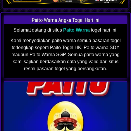
Paito Warna Angka Togel Hari ini
Selamat datang di situs
Paito Warna
togel hari ini.
Kami menyediakan paito warna semua pasaran togel
terlengkap seperti Paito Togel HK, Paito warna SDY
maupun Paito Warna SGP. Semua paito warna yang
kami sajikan berdasarkan data yang valid dari situs
resmi pasaran togel yang bersangkutan.