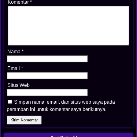
Komentar
*
Nama
*
Email
*
Situs Web
Simpan nama, email, dan situs web saya pada
peramban ini untuk komentar saya berikutnya.