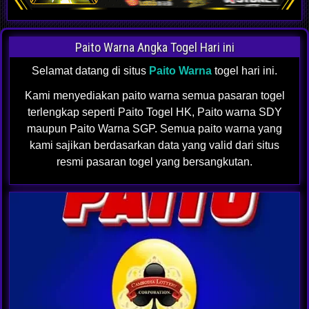
Paito Warna Angka Togel Hari ini
Selamat datang di situs
Paito Warna
togel hari ini.
Kami menyediakan paito warna semua pasaran togel
terlengkap seperti Paito Togel HK, Paito warna SDY
maupun Paito Warna SGP. Semua paito warna yang
kami sajikan berdasarkan data yang valid dari situs
resmi pasaran togel yang bersangkutan.