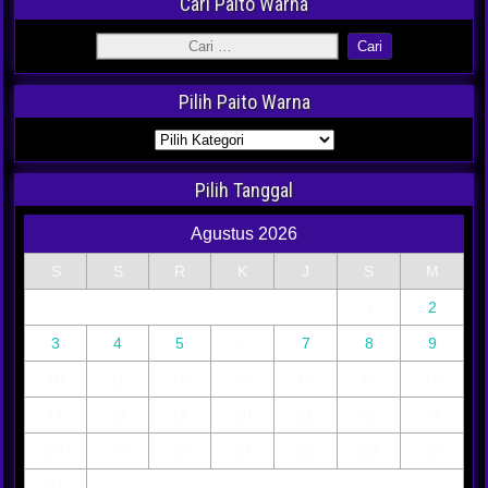
Cari Paito Warna
Pilih Paito Warna
Pilih Tanggal
Agustus 2026
S
S
R
K
J
S
M
1
2
3
4
5
6
7
8
9
10
11
12
13
14
15
16
17
18
19
20
21
22
23
24
25
26
27
28
29
30
31