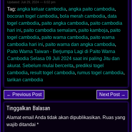
Updated: Juli 29, 2024 — 6:02 pm
Tag:
angka keluar cambodia
,
angka paito cambodia
,
bocoran togel cambodia
,
bola merah cambodia
,
data
togel cambodia
,
paito angka cambodia
,
paito cambodia
hari ini
,
paito cambodia semalam
,
paito kamboja
,
paito
togel cambodia
,
paito warna cambodia
,
paito warna
cambodia hari ini
,
paito warna dan angka cambodia
,
Paito Warna Taiwan - Berjumpa Lagi di Paito Warna
Cambodia Selasa 09 Juli 2024 saat ini paling Jitu dan
akurat. Sebelum mulai bercerita
,
prediksi togel
cambodia
,
result togel cambodia
,
rumus togel cambodia
,
tarikan cambodia
← Previous Post
Next Post →
Tinggalkan Balasan
Alamat email Anda tidak akan dipublikasikan.
Ruas yang
wajib ditandai
*