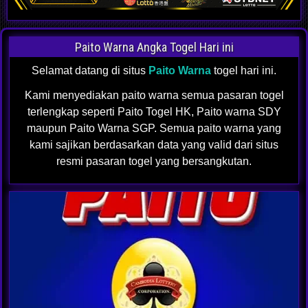
Paito Warna Angka Togel Hari ini
Selamat datang di situs
Paito Warna
togel hari ini.
Kami menyediakan paito warna semua pasaran togel
terlengkap seperti Paito Togel HK, Paito warna SDY
maupun Paito Warna SGP. Semua paito warna yang
kami sajikan berdasarkan data yang valid dari situs
resmi pasaran togel yang bersangkutan.