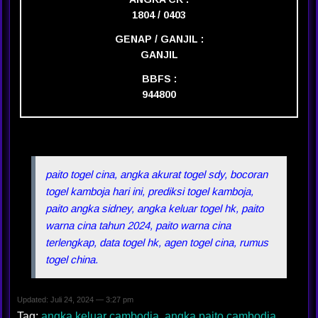
1804 / 0403
GENAP / GANJIL :
GANJIL
BBFS :
944800
paito togel cina, angka akurat togel sdy, bocoran
togel kamboja hari ini, prediksi togel kamboja,
paito angka sidney, angka keluar togel hk, paito
warna cina tahun 2024, paito warna cina
terlengkap, data togel hk, agen togel cina, rumus
togel china.
Updated: Juli 24, 2024 — 3:27 pm
Tag:
angka keluar cambodia
,
angka paito cambodia
,