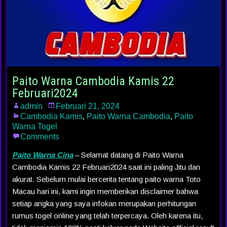
Paito Warna Cambodia Kamis 22
Februari2024
admin
Februari 21, 2024
Cambodia Kamis
,
Paito Warna Cambodia
,
Paito
Warna Togel
Comments
Paito Warna Cina
– Selamat datang di Paito Warna
Cambodia Kamis 22 Februari2024 saat ini paling Jitu dan
akurat. Sebelum mulai bercerita tentang paito warna Toto
Macau hari ini, kami ingin memberikan disclaimer bahwa
setiap angka yang saya infokan merupakan perhitungan
rumus togel online yang telah terpercaya. Oleh karena itu,