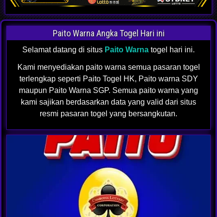
Paito Warna Angka Togel Hari ini
Selamat datang di situs
Paito Warna
togel hari ini.
Kami menyediakan paito warna semua pasaran togel
terlengkap seperti Paito Togel HK, Paito warna SDY
maupun Paito Warna SGP. Semua paito warna yang
kami sajikan berdasarkan data yang valid dari situs
resmi pasaran togel yang bersangkutan.