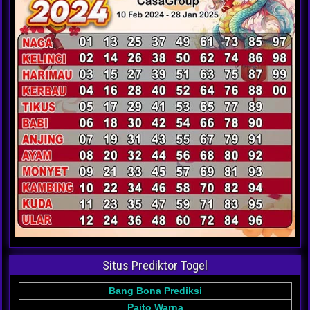
Situs Prediktor Togel
Bang Bona Prediksi
Paito Warna