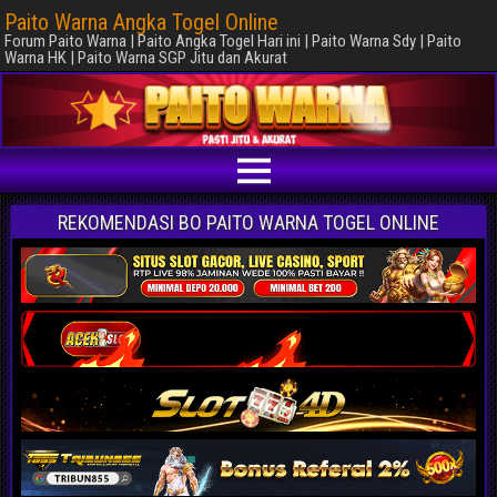
Paito Warna Angka Togel Online
Forum Paito Warna | Paito Angka Togel Hari ini | Paito Warna Sdy | Paito
Warna HK | Paito Warna SGP Jitu dan Akurat
REKOMENDASI BO PAITO WARNA TOGEL ONLINE