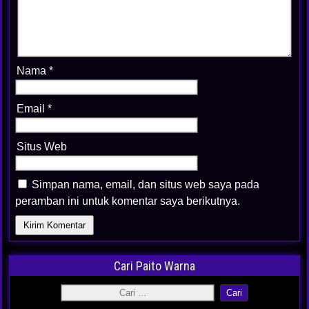
Nama
*
Email
*
Situs Web
Simpan nama, email, dan situs web saya pada
peramban ini untuk komentar saya berikutnya.
Cari Paito Warna