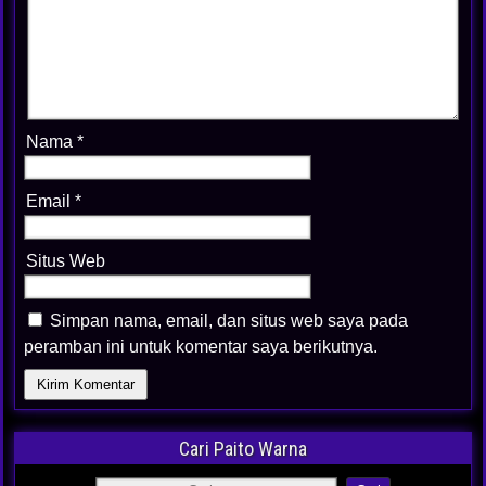
Nama
*
Email
*
Situs Web
Simpan nama, email, dan situs web saya pada
peramban ini untuk komentar saya berikutnya.
Cari Paito Warna