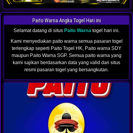
Paito Warna Angka Togel Hari ini
Selamat datang di situs
Paito Warna
togel hari ini.
Kami menyediakan paito warna semua pasaran togel
terlengkap seperti Paito Togel HK, Paito warna SDY
maupun Paito Warna SGP. Semua paito warna yang
kami sajikan berdasarkan data yang valid dari situs
resmi pasaran togel yang bersangkutan.