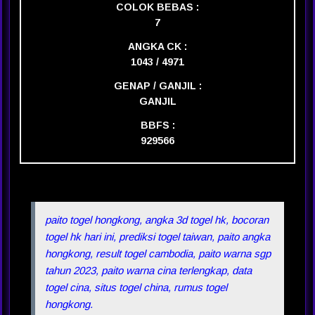
COLOK BEBAS :
7
ANGKA CK :
1043 / 4971
GENAP / GANJIL :
GANJIL
BBFS :
929566
paito togel hongkong, angka 3d togel hk, bocoran
togel hk hari ini, prediksi togel taiwan, paito angka
hongkong, result togel cambodia, paito warna sgp
tahun 2023, paito warna cina terlengkap, data
togel cina, situs togel china, rumus togel
hongkong.