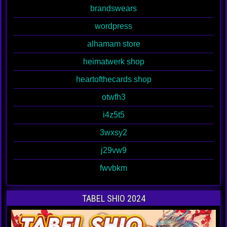
brandswears
wordpress
alhamam store
heimatwerk shop
heartofthecards shop
otwfh3
i4z5t5
3wxsy2
j29vw9
fwvbkm
TABEL SHIO 2024