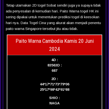
Tetap utamakan 2D togel Sobat sendiri juga ya supaya tidak
ada penyesalan di kemudian hari. Paito Warna togel HK ini
sering dipakai untuk menentukan prediksi togel di keesokan
hari nya. Data Togel Cina yang akurat akan menjadi penentu
paito warna Singapore tersebut jitu atau tidak.
Paito Warna Cambodia Kamis 20 Juni
2024
4D :
8356
3D :
687
2D :
44*17*71*73*79*06
25*17*98*42*91*88
SHIO :
NAGA