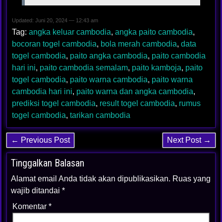
Updated: Juni 20, 2024 — 12:43 am
Tag:
angka keluar cambodia
,
angka paito cambodia
,
bocoran togel cambodia
,
bola merah cambodia
,
data
togel cambodia
,
paito angka cambodia
,
paito cambodia
hari ini
,
paito cambodia semalam
,
paito kamboja
,
paito
togel cambodia
,
paito warna cambodia
,
paito warna
cambodia hari ini
,
paito warna dan angka cambodia
,
prediksi togel cambodia
,
result togel cambodia
,
rumus
togel cambodia
,
tarikan cambodia
← Previous Post
Next Post →
Tinggalkan Balasan
Alamat email Anda tidak akan dipublikasikan.
Ruas yang
wajib ditandai
*
Komentar
*