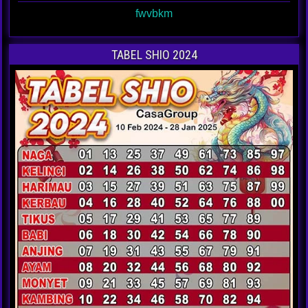
fwvbkm
TABEL SHIO 2024