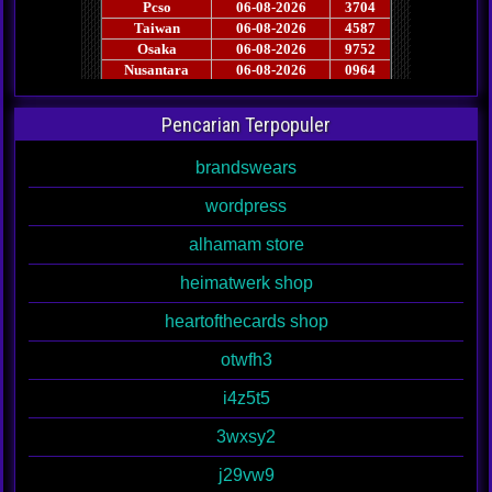
Pencarian Terpopuler
brandswears
wordpress
alhamam store
heimatwerk shop
heartofthecards shop
otwfh3
i4z5t5
3wxsy2
j29vw9