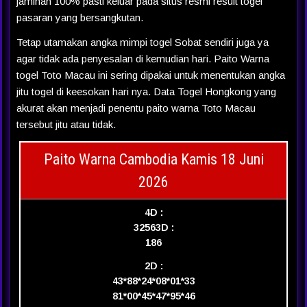
jaminan 100% pasti keluar pada situs resmi result togel
pasaran yang bersangkutan.
Tetap utamakan angka mimpi togel Sobat sendiri juga ya
agar tidak ada penyesalan di kemudian hari. Paito Warna
togel Toto Macau ini sering dipakai untuk menentukan angka
jitu togel di keesokan hari nya. Data Togel Hongkong yang
akurat akan menjadi penentu paito warna Toto Macau
tersebut jitu atau tidak.
Paito Warna Cambodia Kamis 18 Juni
2026
4D :
3256
3D :
186
2D :
43*88*24*08*01*33
81*00*45*47*95*46