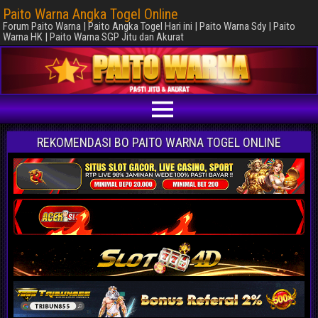
Paito Warna Angka Togel Online
Forum Paito Warna | Paito Angka Togel Hari ini | Paito Warna Sdy | Paito
Warna HK | Paito Warna SGP Jitu dan Akurat
REKOMENDASI BO PAITO WARNA TOGEL ONLINE