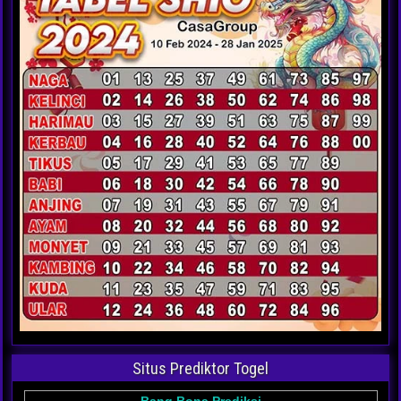
Situs Prediktor Togel