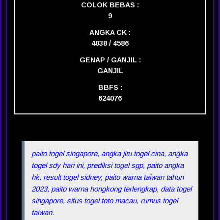
COLOK BEBAS :
9
ANGKA CK :
4038 / 4586
GENAP / GANJIL :
GANJIL
BBFS :
624076
paito togel singapore, angka jitu togel cina, angka
togel sdy hari ini, prediksi togel sgp, paito angka
hk, result togel sidney, paito warna taiwan tahun
2023, paito warna hongkong terlengkap, data togel
singapore, situs togel toto macau, rumus togel
taiwan.