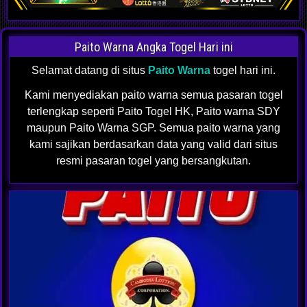
Paito Warna Angka Togel Hari ini
Selamat datang di situs
Paito Warna
togel hari ini.
Kami menyediakan paito warna semua pasaran togel
terlengkap seperti Paito Togel HK, Paito warna SDY
maupun Paito Warna SGP. Semua paito warna yang
kami sajikan berdasarkan data yang valid dari situs
resmi pasaran togel yang bersangkutan.