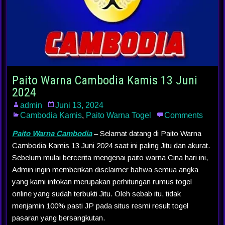
Paito Warna Cambodia Kamis 13 Juni
2024
admin
Juni 13, 2024
Cambodia Kamis
,
Paito Warna Togel
Comments
Paito Warna Cambodia
– Selamat datang di Paito Warna
Cambodia Kamis 13 Juni 2024 saat ini paling Jitu dan akurat.
Sebelum mulai bercerita mengenai paito warna Cina hari ini,
Admin ingin memberikan disclaimer bahwa semua angka
yang kami infokan merupakan perhitungan rumus togel
online yang sudah terbukti Jitu. Oleh sebab itu, tidak
menjamin 100% pasti JP pada situs resmi result togel
pasaran yang bersangkutan.