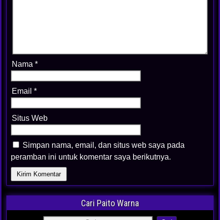
Nama
*
Email
*
Situs Web
Simpan nama, email, dan situs web saya pada
peramban ini untuk komentar saya berikutnya.
Cari Paito Warna