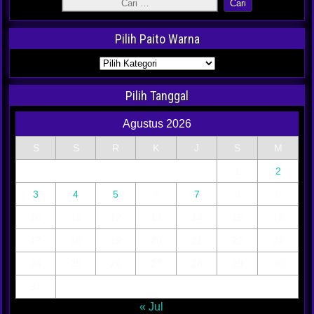
Pilih Paito Warna
Pilih Tanggal
Agustus 2026
S
S
R
K
J
S
M
1
2
3
4
5
6
7
8
9
10
11
12
13
14
15
16
17
18
19
20
21
22
23
24
25
26
27
28
29
30
31
« Jul