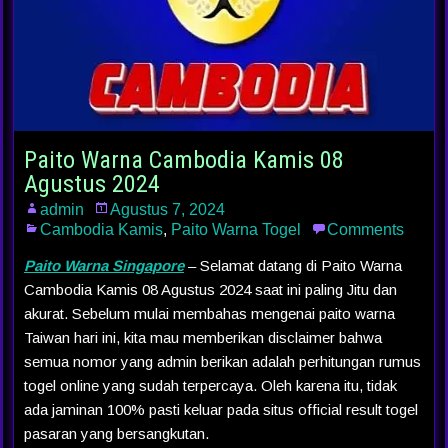
Paito Warna Cambodia Kamis 08
Agustus 2024
admin
Agustus 7, 2024
Cambodia Kamis
,
Paito Warna Togel
Comments
Paito Warna Singapore
– Selamat datang di Paito Warna
Cambodia Kamis 08 Agustus 2024 saat ini paling Jitu dan
akurat. Sebelum mulai membahas mengenai paito warna
Taiwan hari ini, kita mau memberikan disclaimer bahwa
semua nomor yang admin berikan adalah perhitungan rumus
togel online yang sudah terpercaya. Oleh karena itu, tidak
ada jaminan 100% pasti keluar pada situs official result togel
pasaran yang bersangkutan.