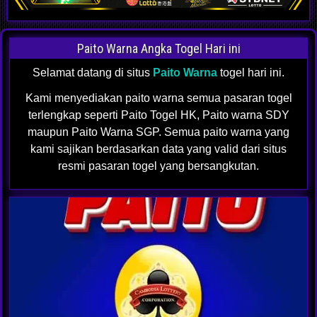
Paito Warna Angka Togel Hari ini
Selamat datang di situs
Paito Warna
togel hari ini.
Kami menyediakan paito warna semua pasaran togel
terlengkap seperti Paito Togel HK, Paito warna SDY
maupun Paito Warna SGP. Semua paito warna yang
kami sajikan berdasarkan data yang valid dari situs
resmi pasaran togel yang bersangkutan.