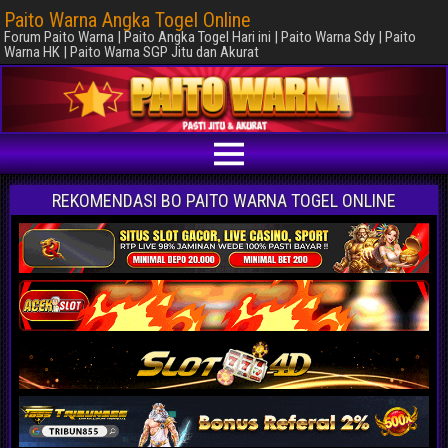
Paito Warna Angka Togel Online
Forum Paito Warna | Paito Angka Togel Hari ini | Paito Warna Sdy | Paito
Warna HK | Paito Warna SGP Jitu dan Akurat
REKOMENDASI BO PAITO WARNA TOGEL ONLINE