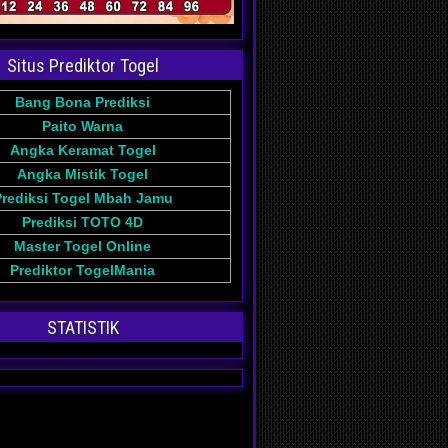
Situs Prediktor Togel
Bang Bona Prediksi
Paito Warna
Angka Keramat Togel
Angka Mistik Togel
Prediksi Togel Mbah Jamu
Prediksi TOTO 4D
Master Togel Online
Prediktor TogelMania
STATISTIK