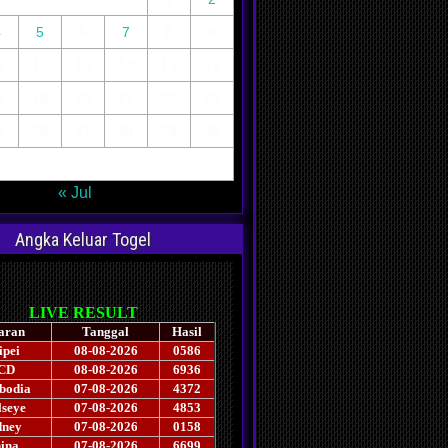
4
5
6
7
8
9
1
12
13
14
15
16
8
19
20
21
22
23
5
26
27
28
29
30
« Jul
Angka Keluar Togel