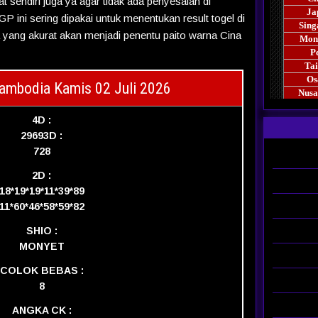
 sendiri juga ya agar tidak ada penyesalan di
P ini sering dipakai untuk menentukan result togel di
 yang akurat akan menjadi penentu paito warna Cina
ambodia Kamis 02 Juli 2026
4D :
2969
3D :
728
2D :
18*19*19*11*39*89
11*60*46*58*59*82
SHIO :
MONYET
COLOK BEBAS :
8
ANGKA CK :