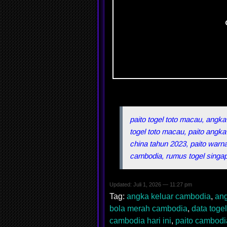
paito togel toto macau, angka j
togel toto macau, paito angka
china tahun 2023, paito warna
cambodia, rumus togel singap
Updated: Juli 1, 2026 — 11:27 pm
Tag:
angka keluar cambodia
,
ang
bola merah cambodia
,
data toge
cambodia hari ini
,
paito cambod