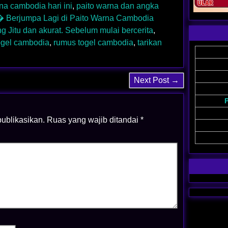
na cambodia hari ini
,
paito warna dan angka
� Berjumpa Lagi di Paito Warna Cambodia
ng Jitu dan akurat. Sebelum mulai bercerita
,
togel cambodia
,
rumus togel cambodia
,
tarikan
Next Post →
publikasikan.
Ruas yang wajib ditandai
*