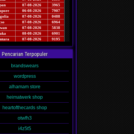
Pencarian Terpopuler
brandswears
wordpress
alhamam store
heimatwerk shop
heartofthecards shop
otwfh3
i4z5t5