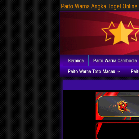
Paito Warna Angka Togel Online
Beranda
Paito Warna Cambodia
Paito Warna Toto Macau
Pai