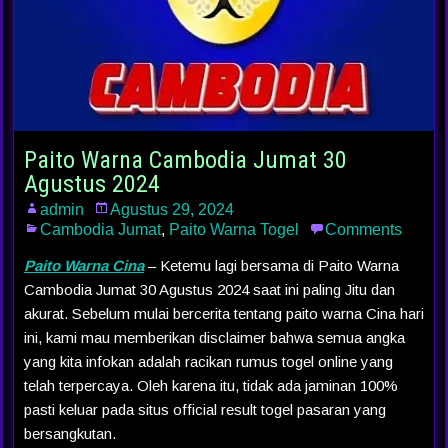
Paito Warna Cambodia Jumat 30
Agustus 2024
admin
Agustus 29, 2024
Cambodia Jumat
,
Paito Warna Togel
Comments
Paito Warna Cina
– Ketemu lagi bersama di Paito Warna
Cambodia Jumat 30 Agustus 2024 saat ini paling Jitu dan
akurat. Sebelum mulai bercerita tentang paito warna Cina hari
ini, kami mau memberikan disclaimer bahwa semua angka
yang kita infokan adalah racikan rumus togel online yang
telah terpercaya. Oleh karena itu, tidak ada jaminan 100%
pasti keluar pada situs official result togel pasaran yang
bersangkutan.