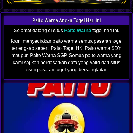
Paito Warna Angka Togel Hari ini
Selamat datang di situs
Paito Warna
togel hari ini.
Kami menyediakan paito warna semua pasaran togel
terlengkap seperti Paito Togel HK, Paito warna SDY
maupun Paito Warna SGP. Semua paito warna yang
kami sajikan berdasarkan data yang valid dari situs
resmi pasaran togel yang bersangkutan.