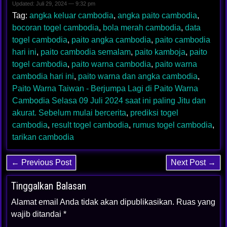
Updated: Juli 29, 2024 — 9:32 pm
Tag:
angka keluar cambodia
,
angka paito cambodia
,
bocoran togel cambodia
,
bola merah cambodia
,
data
togel cambodia
,
paito angka cambodia
,
paito cambodia
hari ini
,
paito cambodia semalam
,
paito kamboja
,
paito
togel cambodia
,
paito warna cambodia
,
paito warna
cambodia hari ini
,
paito warna dan angka cambodia
,
Paito Warna Taiwan - Berjumpa Lagi di Paito Warna
Cambodia Selasa 09 Juli 2024 saat ini paling Jitu dan
akurat. Sebelum mulai bercerita
,
prediksi togel
cambodia
,
result togel cambodia
,
rumus togel cambodia
,
tarikan cambodia
← Previous Post
Next Post →
Tinggalkan Balasan
Alamat email Anda tidak akan dipublikasikan.
Ruas yang
wajib ditandai
*