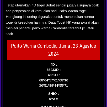
Tetap utamakan 4D togel Sobat sendiri juga ya supaya tidak
ada penyesalan di kemudian hari. Paito Warna togel
Hongkong ini sering digunakan untuk menentukan nomor
togel di keesokan hari nya. Data Togel HK yang akurat akan
menjadi penentu paito warna Cambodia tersebut jitu atau
tidak.
Paito Warna Cambodia Jumat 23 Agustus
2024
4D :
8823
3D :
435
2D :
68*64*57*01*08*30
30*51*89*44*55*71
SHIO :
AYAM