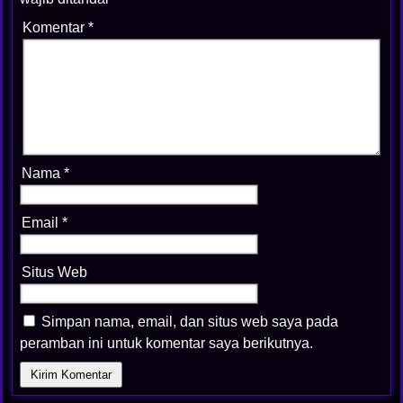
Komentar
*
Nama
*
Email
*
Situs Web
Simpan nama, email, dan situs web saya pada
peramban ini untuk komentar saya berikutnya.