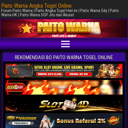
Paito Warna Angka Togel Online
Forum Paito Warna | Paito Angka Togel Hari ini | Paito Warna Sdy | Paito
Warna HK | Paito Warna SGP Jitu dan Akurat
REKOMENDASI BO PAITO WARNA TOGEL ONLINE