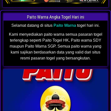
Paito Warna Angka Togel Hari ini
Selamat datang di situs
Paito Warna
togel hari ini.
Kami menyediakan paito warna semua pasaran togel
terlengkap seperti Paito Togel HK, Paito warna SDY
maupun Paito Warna SGP. Semua paito warna yang
kami sajikan berdasarkan data yang valid dari situs
resmi pasaran togel yang bersangkutan.