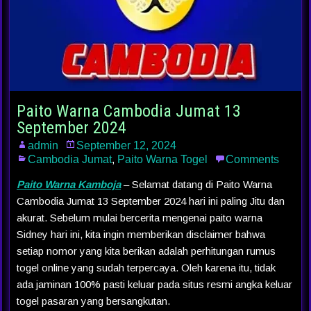
Paito Warna Cambodia Jumat 13
September 2024
admin
September 12, 2024
Cambodia Jumat
,
Paito Warna Togel
Comments
Paito Warna Kamboja
– Selamat datang di Paito Warna
Cambodia Jumat 13 September 2024 hari ini paling Jitu dan
akurat. Sebelum mulai bercerita mengenai paito warna
Sidney hari ini, kita ingin memberikan disclaimer bahwa
setiap nomor yang kita berikan adalah perhitungan rumus
togel online yang sudah terpercaya. Oleh karena itu, tidak
ada jaminan 100% pasti keluar pada situs resmi angka keluar
togel pasaran yang bersangkutan.