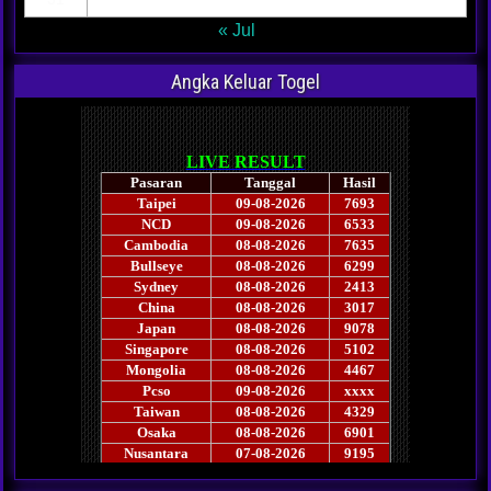
« Jul
Angka Keluar Togel