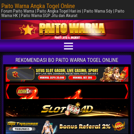
Paito Warna Angka Togel Online
Forum Paito Warna | Paito Angka Togel Hari ini | Paito Warna Sdy | Paito
Warna HK | Paito Warna SGP Jitu dan Akurat
REKOMENDASI BO PAITO WARNA TOGEL ONLINE