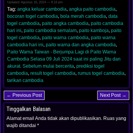
Updated: Agustus 16, 2024 — 8:16 pm
Tag:
angka keluar cambodia
,
angka paito cambodia
,
bocoran togel cambodia
,
bola merah cambodia
,
data
togel cambodia
,
paito angka cambodia
,
paito cambodia
hari ini
,
paito cambodia semalam
,
paito kamboja
,
paito
togel cambodia
,
paito warna cambodia
,
paito warna
cambodia hari ini
,
paito warna dan angka cambodia
,
Paito Warna Taiwan - Berjumpa Lagi di Paito Warna
Cambodia Selasa 09 Juli 2024 saat ini paling Jitu dan
akurat. Sebelum mulai bercerita
,
prediksi togel
cambodia
,
result togel cambodia
,
rumus togel cambodia
,
tarikan cambodia
← Previous Post
Next Post →
Tinggalkan Balasan
Alamat email Anda tidak akan dipublikasikan.
Ruas yang
wajib ditandai
*