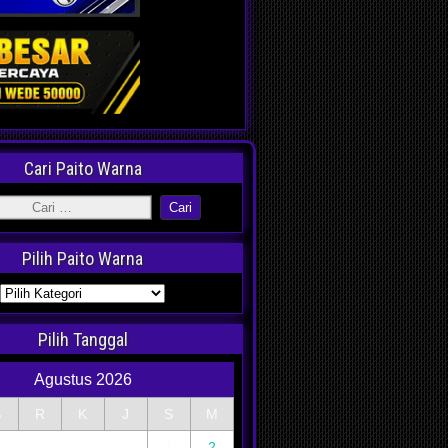
Cari Paito Warna
Pilih Paito Warna
Pilih Tanggal
Agustus 2026
S
R
K
J
S
M
1
2