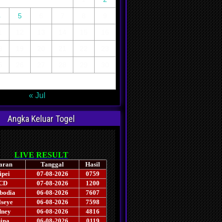
4
5
6
7
8
9
1
12
13
14
15
16
8
19
20
21
22
23
5
26
27
28
29
30
« Jul
Angka Keluar Togel