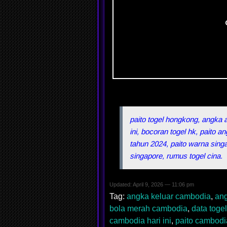
paito togel hongkong, angka a
ini, bocoran togel hk, paito a
tahun 2024, paito warna singa
singapore, rumus togel cina.
Updated: April 9, 2026 — 11:06 pm
Tag:
angka keluar cambodia
,
ang
bola merah cambodia
,
data toge
cambodia hari ini
,
paito cambod