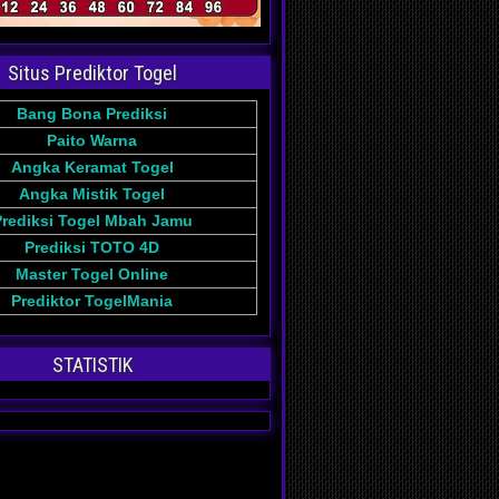
Situs Prediktor Togel
Bang Bona Prediksi
Paito Warna
Angka Keramat Togel
Angka Mistik Togel
Prediksi Togel Mbah Jamu
Prediksi TOTO 4D
Master Togel Online
Prediktor TogelMania
STATISTIK