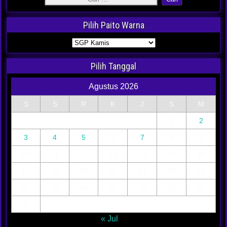
Pilih Paito Warna
Pilih Tanggal
Agustus 2026
S
S
R
K
J
S
M
1
2
3
4
5
6
7
8
9
10
11
12
13
14
15
16
17
18
19
20
21
22
23
24
25
26
27
28
29
30
31
« Jul