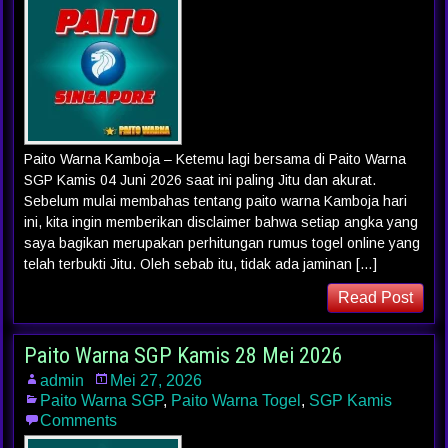
Paito Warna Kamboja – Ketemu lagi bersama di Paito Warna
SGP Kamis 04 Juni 2026 saat ini paling Jitu dan akurat.
Sebelum mulai membahas tentang paito warna Kamboja hari
ini, kita ingin memberikan disclaimer bahwa setiap angka yang
saya bagikan merupakan perhitungan rumus togel online yang
telah terbukti Jitu. Oleh sebab itu, tidak ada jaminan […]
Read Post
Paito Warna SGP Kamis 28 Mei 2026
admin
Mei 27, 2026
Paito Warna SGP
,
Paito Warna Togel
,
SGP Kamis
Comments