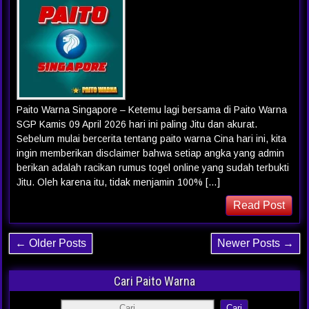
Paito Warna Singapore – Ketemu lagi bersama di Paito Warna
SGP Kamis 09 April 2026 hari ini paling Jitu dan akurat.
Sebelum mulai bercerita tentang paito warna Cina hari ini, kita
ingin memberikan disclaimer bahwa setiap angka yang admin
berikan adalah racikan rumus togel online yang sudah terbukti
Jitu. Oleh karena itu, tidak menjamin 100% […]
Read Post
← Older Posts
Newer Posts →
Cari Paito Warna