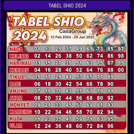
TABEL SHIO 2024