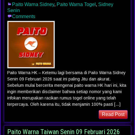
Paito Warna Sidney
,
Paito Warna Togel
,
Sidney
Senin
Comments
Paito Warna HK – Ketemu lagi bersama di Paito Warna Sidney
Senin 09 Februari 2026 saat ini paling Jitu dan akurat.
Sebelum mulai bercerita mengenai paito warna HK hari ini, kita
ingin memberikan disclaimer bahwa setiap nomor yang kami
infokan merupakan racikan rumus togel online yang telah
terpercaya. Oleh karena itu, tidak menjamin 100% pasti […]
Read Post
Paito Warna Taiwan Senin 09 Februari 2026