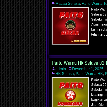
Macau Selasa
,
Paito Warna T
Paito War
Selasa 02 
Sebelum mu
Admin ing
kami info
telah terb
Paito Warna Hk Selasa 02
admin
Desember 1, 2025
HK Selasa
,
Paito Warna HK
,
P
Paito War
Selasa 02 
Sebelum m
kita ingi
bagikan ad
Jitu. Oleh