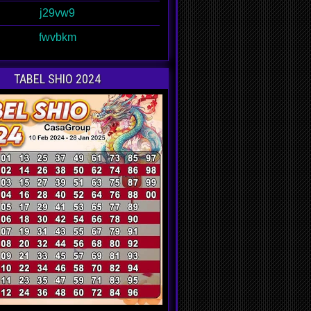
j29vw9
fwvbkm
TABEL SHIO 2024