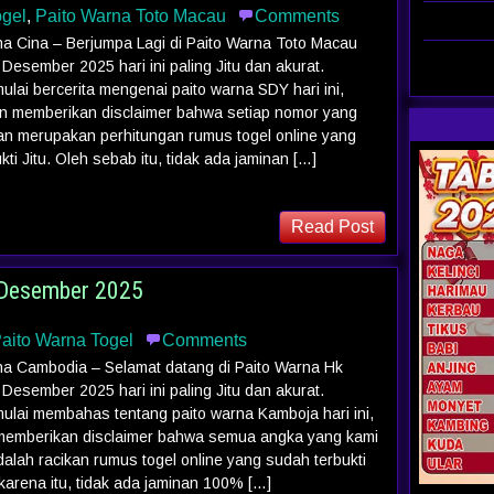
ogel
,
Paito Warna Toto Macau
Comments
na Cina – Berjumpa Lagi di Paito Warna Toto Macau
Desember 2025 hari ini paling Jitu dan akurat.
lai bercerita mengenai paito warna SDY hari ini,
in memberikan disclaimer bahwa setiap nomor yang
kan merupakan perhitungan rumus togel online yang
ukti Jitu. Oleh sebab itu, tidak ada jaminan […]
Read Post
 Desember 2025
aito Warna Togel
Comments
na Cambodia – Selamat datang di Paito Warna Hk
Desember 2025 hari ini paling Jitu dan akurat.
ulai membahas tentang paito warna Kamboja hari ini,
n memberikan disclaimer bahwa semua angka yang kami
alah racikan rumus togel online yang sudah terbukti
 karena itu, tidak ada jaminan 100% […]