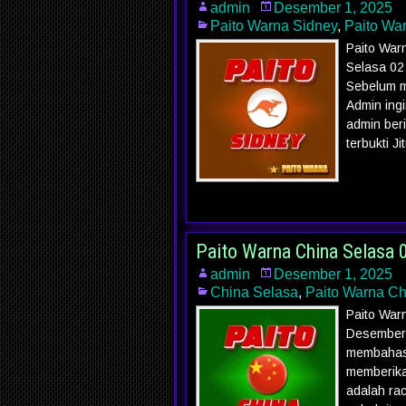
admin
Desember 1, 2025
Paito Warna Sidney
,
Paito Wa
Paito War
Selasa 02 
Sebelum mu
Admin ing
admin beri
terbukti J
Paito Warna China Selasa
admin
Desember 1, 2025
China Selasa
,
Paito Warna Ch
Paito War
Desember 2
membahas 
memberika
adalah rac