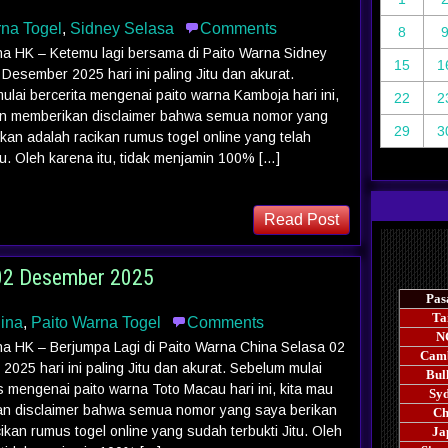
rna Togel
,
Sidney Selasa
Comments
8
na HK – Ketemu lagi bersama di Paito Warna Sidney
15
1
Desember 2025 hari ini paling Jitu dan akurat.
lai bercerita mengenai paito warna Kamboja hari ini,
22
2
in memberikan disclaimer bahwa semua nomor yang
29
3
kan adalah racikan rumus togel online yang telah
itu. Oleh karena itu, tidak menjamin 100% […]
Read Post
 02 Desember 2025
ina
,
Paito Warna Togel
Comments
na HK – Berjumpa Lagi di Paito Warna China Selasa 02
025 hari ini paling Jitu dan akurat. Sebelum mulai
mengenai paito warna Toto Macau hari ini, kita mau
n disclaimer bahwa semua nomor yang saya berikan
ikan rumus togel online yang sudah terbukti Jitu. Oleh