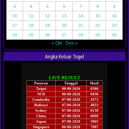
3
4
5
6
7
8
9
10
11
12
13
14
15
16
17
18
19
20
21
22
23
24
25
26
27
28
29
30
« Okt
Des »
Angka Keluar Togel