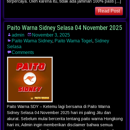
terpercaya. Oleh karena itu, tidak ada jaminan 100% pasti […]
Read Post
Paito Warna Sidney Selasa 04 November 2025
admin
November 3, 2025
Paito Warna Sidney
,
Paito Warna Togel
,
Sidney
Selasa
Comments
Paito Warna SDY – Ketemu lagi bersama di Paito Warna
Sidney Selasa 04 November 2025 hari ini paling Jitu dan
akurat. Sebelum mulai bercerita tentang paito warna Hongkong
hari ini, Admin ingin memberikan disclaimer bahwa semua