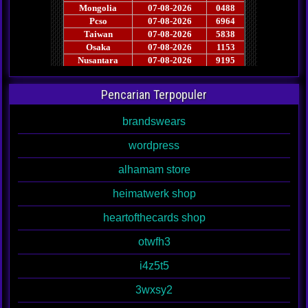
Pencarian Terpopuler
brandswears
wordpress
alhamam store
heimatwerk shop
heartofthecards shop
otwfh3
i4z5t5
3wxsy2