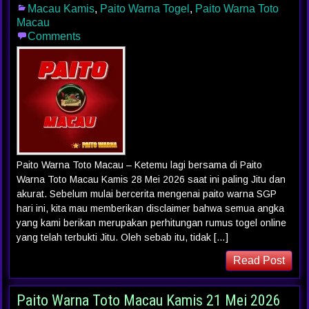
Macau Kamis
,
Paito Warna Togel
,
Paito Warna Toto
Macau
Comments
Paito Warna Toto Macau – Ketemu lagi bersama di Paito
Warna Toto Macau Kamis 28 Mei 2026 saat ini paling Jitu dan
akurat. Sebelum mulai bercerita mengenai paito warna SGP
hari ini, kita mau memberikan disclaimer bahwa semua angka
yang kami berikan merupakan perhitungan rumus togel online
yang telah terbukti Jitu. Oleh sebab itu, tidak […]
Read Post
Paito Warna Toto Macau Kamis 21 Mei 2026