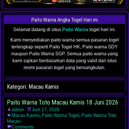
Paito Warna Angka Togel Hari ini
Selamat datang di situs
Paito Warna
togel hari ini.
Kami menyediakan paito warna semua pasaran togel
terlengkap seperti Paito Togel HK, Paito warna SDY
maupun Paito Warna SGP. Semua paito warna yang
kami sajikan berdasarkan data yang valid dari situs
resmi pasaran togel yang bersangkutan.
Kategori:
Macau Kamis
Paito Warna Toto Macau Kamis 18 Juni 2026
admin
Juni 17, 2026
Macau Kamis
,
Paito Warna Togel
,
Paito Warna Toto
Macau
Comments