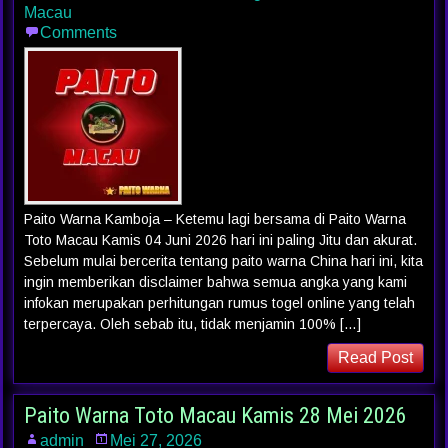
Macau
Comments
Paito Warna Kamboja – Ketemu lagi bersama di Paito Warna
Toto Macau Kamis 04 Juni 2026 hari ini paling Jitu dan akurat.
Sebelum mulai bercerita tentang paito warna China hari ini, kita
ingin memberikan disclaimer bahwa semua angka yang kami
infokan merupakan perhitungan rumus togel online yang telah
terpercaya. Oleh sebab itu, tidak menjamin 100% […]
Read Post
Paito Warna Toto Macau Kamis 28 Mei 2026
admin
Mei 27, 2026