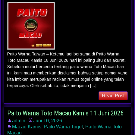
Paito Warna Taiwan – Ketemu lagi bersama di Paito Warna
Toto Macau Kamis 18 Juni 2026 hari ini paling Jitu dan akurat.
Sebelum mulai bercerita tentang paito warna Toto Macau hari
ini, kami mau memberikan disclaimer bahwa setiap nomor yang
kita infokan merupakan racikan rumus togel online yang telah
terpercaya. Oleh sebab itu, tidak menjamin […]
Read Post
Paito Warna Toto Macau Kamis 11 Juni 2026
admin
Juni 10, 2026
Macau Kamis
,
Paito Warna Togel
,
Paito Warna Toto
Macau