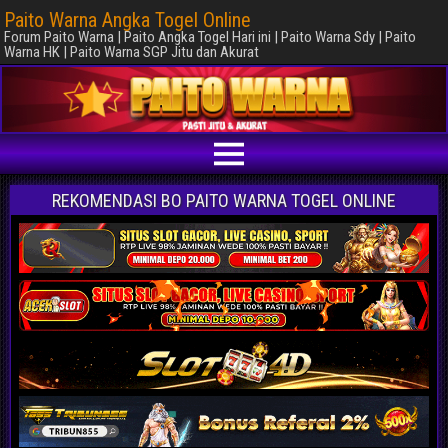
Paito Warna Angka Togel Online
Forum Paito Warna | Paito Angka Togel Hari ini | Paito Warna Sdy | Paito
Warna HK | Paito Warna SGP Jitu dan Akurat
REKOMENDASI BO PAITO WARNA TOGEL ONLINE