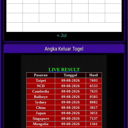
17
18
19
20
21
22
23
24
25
26
27
28
29
30
31
« Jul
Angka Keluar Togel