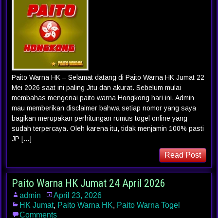
Paito Warna HK – Selamat datang di Paito Warna HK Jumat 22
Mei 2026 saat ini paling Jitu dan akurat. Sebelum mulai
membahas mengenai paito warna Hongkong hari ini, Admin
mau memberikan disclaimer bahwa setiap nomor yang saya
bagikan merupakan perhitungan rumus togel online yang
sudah terpercaya. Oleh karena itu, tidak menjamin 100% pasti
JP […]
Read Post
Paito Warna HK Jumat 24 April 2026
admin
April 23, 2026
HK Jumat
,
Paito Warna HK
,
Paito Warna Togel
Comments