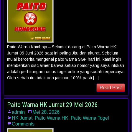
Paito Warna Kamboja – Selamat datang di Paito Warna HK
Jumat 05 Juni 2026 saat ini paling Jitu dan akurat. Sebelum
mulai bercerita mengenai paito warna SGP hari ini, kami ingin
memberikan disclaimer bahwa setiap nomor yang saya infokan
adalah perhitungan rumus togel online yang sudah terpercaya.
Oleh sebab itu, tidak ada jaminan 100% pasti […]
Read Post
Paito Warna HK Jumat 29 Mei 2026
admin
Mei 28, 2026
HK Jumat
,
Paito Warna HK
,
Paito Warna Togel
Comments