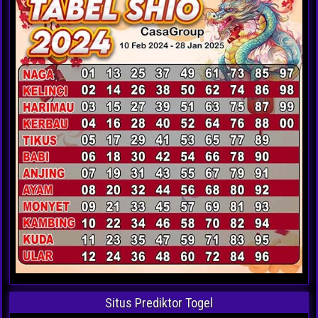
Situs Prediktor Togel