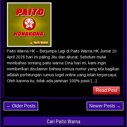
Paito Warna HK – Berjumpa Lagi di Paito Warna HK Jumat 10
April 2026 hari ini paling Jitu dan akurat. Sebelum mulai
membahas tentang paito warna Cina hari ini, kami ingin
memberikan disclaimer bahwa semua nomor yang kita bagikan
adalah perhitungan rumus togel online yang telah terpercaya.
Oleh karena itu, tidak ada jaminan 100% pasti […]
Read Post
← Older Posts
Newer Posts →
Cari Paito Warna