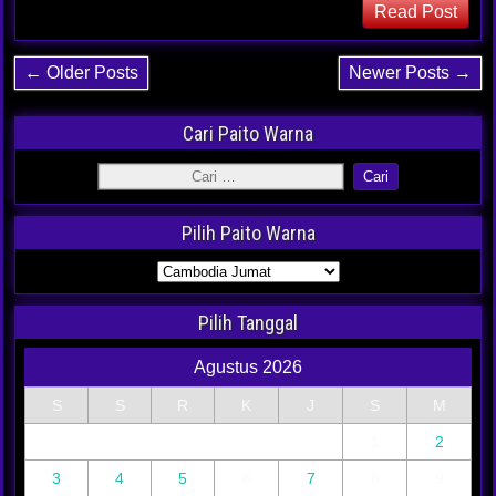
Read Post
← Older Posts
Newer Posts →
Cari Paito Warna
Pilih Paito Warna
Pilih Tanggal
Agustus 2026
S
S
R
K
J
S
M
1
2
3
4
5
6
7
8
9