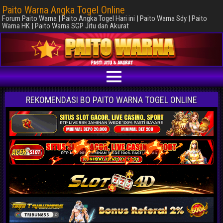
Paito Warna Angka Togel Online
Forum Paito Warna | Paito Angka Togel Hari ini | Paito Warna Sdy | Paito
Warna HK | Paito Warna SGP Jitu dan Akurat
REKOMENDASI BO PAITO WARNA TOGEL ONLINE