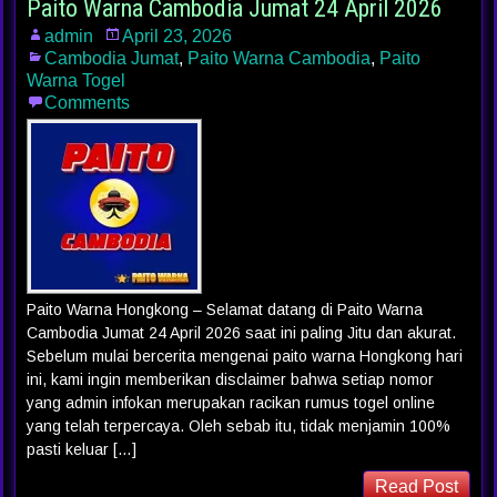
Paito Warna Cambodia Jumat 24 April 2026
admin
April 23, 2026
Cambodia Jumat
,
Paito Warna Cambodia
,
Paito
Warna Togel
Comments
Paito Warna Hongkong – Selamat datang di Paito Warna
Cambodia Jumat 24 April 2026 saat ini paling Jitu dan akurat.
Sebelum mulai bercerita mengenai paito warna Hongkong hari
ini, kami ingin memberikan disclaimer bahwa setiap nomor
yang admin infokan merupakan racikan rumus togel online
yang telah terpercaya. Oleh sebab itu, tidak menjamin 100%
pasti keluar […]
Read Post