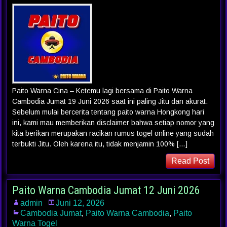
Paito Warna Cina – Ketemu lagi bersama di Paito Warna
Cambodia Jumat 19 Juni 2026 saat ini paling Jitu dan akurat.
Sebelum mulai bercerita tentang paito warna Hongkong hari
ini, kami mau memberikan disclaimer bahwa setiap nomor yang
kita berikan merupakan racikan rumus togel online yang sudah
terbukti Jitu. Oleh karena itu, tidak menjamin 100% […]
Read Post
Paito Warna Cambodia Jumat 12 Juni 2026
admin
Juni 12, 2026
Cambodia Jumat
,
Paito Warna Cambodia
,
Paito
Warna Togel