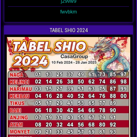
j29vw9
fwvbkm
TABEL SHIO 2024